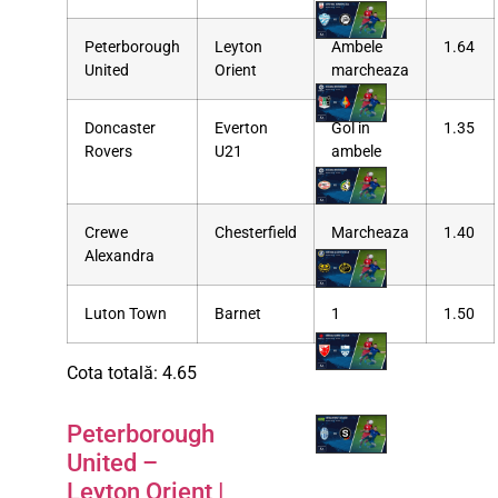
Peterborough
Leyton
Ambele
1.64
United
Orient
marcheaza
Doncaster
Everton
Gol in
1.35
Rovers
U21
ambele
reprize
Crewe
Chesterfield
Marcheaza
1.40
Alexandra
Crewe
Luton Town
Barnet
1
1.50
Cota totală: 4.65
Peterborough
United –
Leyton Orient |