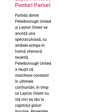
Ponturi Pariuri
Partida dintre
Peterborough United
și Leyton Orient se
anunță una
spectaculoasă, cu
ambele echipe în
formă ofensivă
recentă.
Peterborough United
a reușit să
marcheze constant
în ultimele
confruntări, în timp
ce Leyton Orient nu
stă nici ea rău la
capitolul goluri
înscrise. Absențele