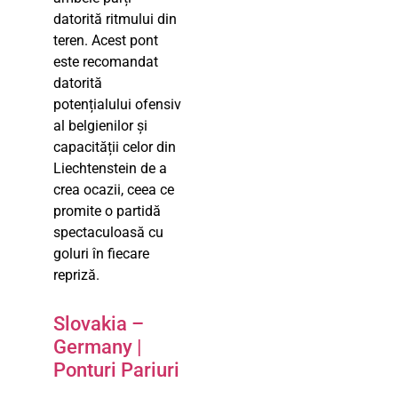
datorită ritmului din
teren. Acest pont
este recomandat
datorită
potențialului ofensiv
al belgienilor și
capacității celor din
Liechtenstein de a
crea ocazii, ceea ce
promite o partidă
spectaculoasă cu
goluri în fiecare
repriză.
Slovakia –
Germany |
Ponturi Pariuri