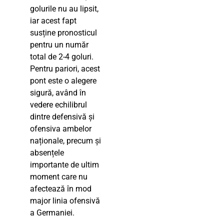
golurile nu au lipsit,
iar acest fapt
susține pronosticul
pentru un număr
total de 2-4 goluri.
Pentru pariori, acest
pont este o alegere
sigură, având în
vedere echilibrul
dintre defensivă și
ofensiva ambelor
naționale, precum și
absențele
importante de ultim
moment care nu
afectează în mod
major linia ofensivă
a Germaniei.