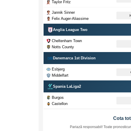
Taylor Fritz
Jannik Sinner
H
Felix Auger-Aliassime
Anglia League Two
Cheltenham Town
Notts County
Danemarca 1st Division
Esbjerg
Middelfart
Spania LaLiga2
Burgos
Castellon
Cota tot
Pariază responsabil! Toate pronosticuri