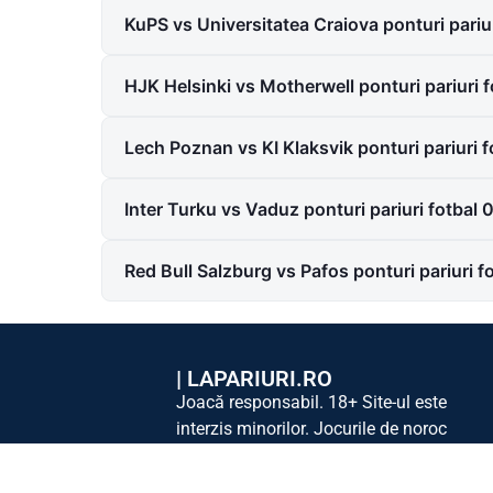
KuPS vs Universitatea Craiova ponturi pariu
HJK Helsinki vs Motherwell ponturi pariuri
Lech Poznan vs KI Klaksvik ponturi pariuri 
Inter Turku vs Vaduz ponturi pariuri fotbal
Red Bull Salzburg vs Pafos ponturi pariuri 
|
LAPARIURI.RO
Joacă responsabil. 18+ Site-ul este
interzis minorilor. Jocurile de noroc
pot deveni o problemă cu
consecințe serioase dacă nu sunt