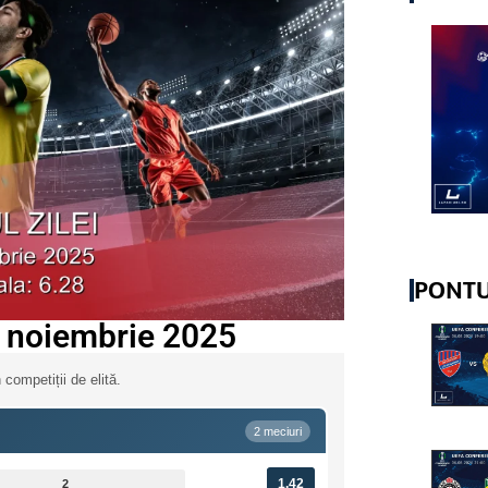
PONTU
10 noiembrie 2025
 competiții de elită.
2 meciuri
1.42
2