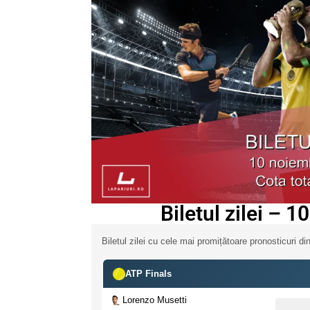
Biletul zilei – 
Biletul zilei cu cele mai promițătoare pronosticuri din
ATP Finals
Lorenzo Musetti