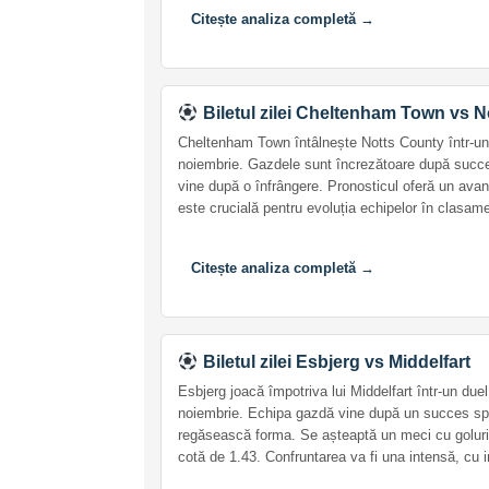
Citește analiza completă →
Biletul zilei Cheltenham Town vs 
Cheltenham Town întâlnește Notts County într-u
noiembrie. Gazdele sunt încrezătoare după succe
vine după o înfrângere. Pronosticul oferă un avan
este crucială pentru evoluția echipelor în clasam
Citește analiza completă →
Biletul zilei Esbjerg vs Middelfart
Esbjerg joacă împotriva lui Middelfart într-un du
noiembrie. Echipa gazdă vine după un succes spe
regăsească forma. Se așteaptă un meci cu goluri,
cotă de 1.43. Confruntarea va fi una intensă, cu i