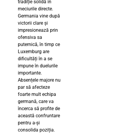
tradiție solidă în
meciurile directe.
Germania vine după
victorii clare și
impresionează prin
ofensiva sa
puternică, în timp ce
Luxemburg are
dificultăți în a se
impune în duelurile
importante.
Absențele majore nu
par să afecteze
foarte mult echipa
germană, care va
încerca să profite de
această confruntare
pentru a-și
consolida poziția.