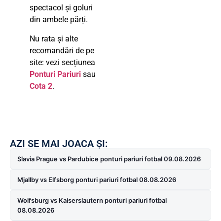
spectacol și goluri
din ambele părți.
Nu rata și alte
recomandări de pe
site: vezi secțiunea
Ponturi Pariuri
sau
Cota 2
.
AZI SE MAI JOACA ȘI:
Slavia Prague vs Pardubice ponturi pariuri fotbal 09.08.2026
Mjallby vs Elfsborg ponturi pariuri fotbal 08.08.2026
Wolfsburg vs Kaiserslautern ponturi pariuri fotbal
08.08.2026