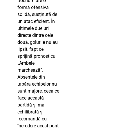
Bochum are o
formă ofensivă
solidă, susținută de
un atac eficient. În
ultimele dueluri
directe dintre cele
două, golurile nu au
lipsit, fapt ce
sprijină pronosticul
„Ambele
marchează”.
Absențele din
tabăra echipelor nu
sunt majore, ceea ce
face această
partidă și mai
echilibrată și
recomandă cu
încredere acest pont