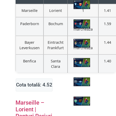
Marseille
Lorient
1
1.41
Paderborn
Bochum
Ambele
1.59
marcheaza
Bayer
Eintracht
Ambele
1.44
Leverkusen
Frankfurt
marcheaza
Benfica
Santa
1
1.40
Clara
Cota totală: 4.52
Marseille –
Lorient |