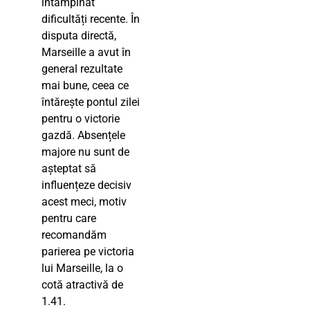
întâmpinat
dificultăți recente. În
disputa directă,
Marseille a avut în
general rezultate
mai bune, ceea ce
întărește pontul zilei
pentru o victorie
gazdă. Absențele
majore nu sunt de
așteptat să
influențeze decisiv
acest meci, motiv
pentru care
recomandăm
parierea pe victoria
lui Marseille, la o
cotă atractivă de
1.41.