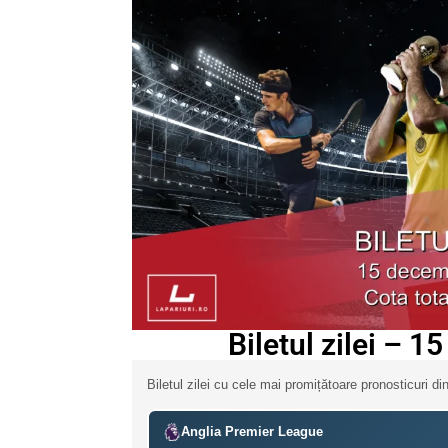
Biletul zilei – 
Biletul zilei cu cele mai promițătoare pronosticuri din
Anglia Premier League