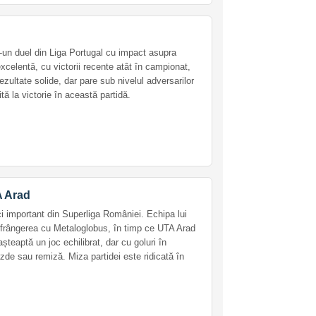
r-un duel din Liga Portugal cu impact asupra
excelentă, cu victorii recente atât în campionat,
ezultate solide, dar pare sub nivelul adversarilor
tă la victorie în această partidă.
A Arad
 important din Superliga României. Echipa lui
înfrângerea cu Metaloglobus, în timp ce UTA Arad
așteaptă un joc echilibrat, dar cu goluri în
zde sau remiză. Miza partidei este ridicată în