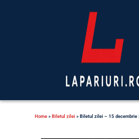
Home
»
Biletul zilei
»
Biletul zilei – 15 decembrie