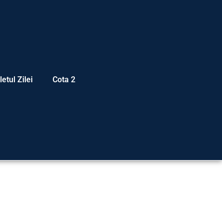
letul Zilei
Cota 2