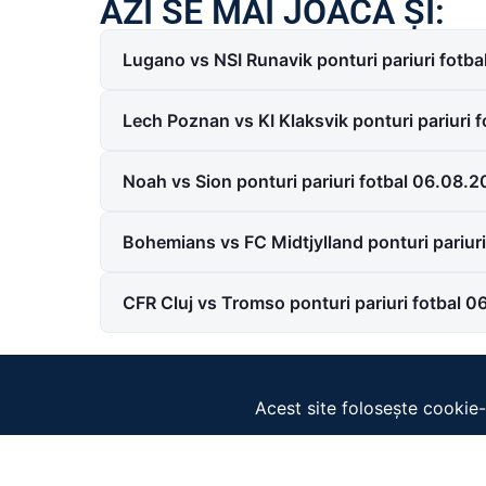
AZI SE MAI JOACA ȘI:
Lugano vs NSI Runavik ponturi pariuri fotb
Lech Poznan vs KI Klaksvik ponturi pariuri 
Noah vs Sion ponturi pariuri fotbal 06.08.
Bohemians vs FC Midtjylland ponturi pariur
CFR Cluj vs Tromso ponturi pariuri fotbal 
|
LAPARIURI.RO
Joacă responsabil. 18+ Site-ul este
interzis minorilor. Jocurile de noroc
pot deveni o problemă cu