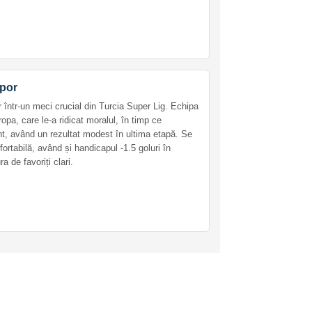
spor
într-un meci crucial din Turcia Super Lig. Echipa
opa, care le-a ridicat moralul, în timp ce
, având un rezultat modest în ultima etapă. Se
ortabilă, având și handicapul -1.5 goluri în
a de favoriți clari.