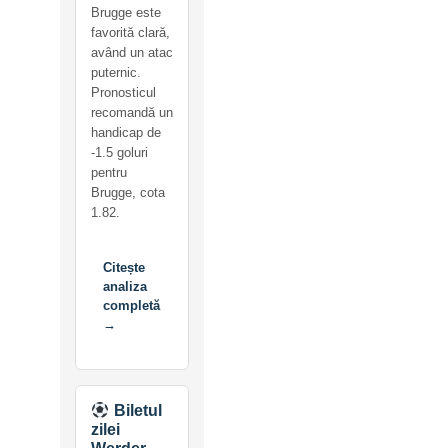
Brugge este
favorită clară,
având un atac
puternic.
Pronosticul
recomandă un
handicap de
-1.5 goluri
pentru
Brugge, cota
1.82.
Citește
analiza
completă
→
Biletul
zilei