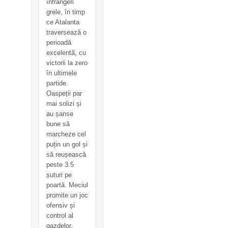
înfrângeri
grele, în timp
ce Atalanta
traversează o
perioadă
excelentă, cu
victorii la zero
în ultimele
partide.
Oaspeții par
mai solizi și
au șanse
bune să
marcheze cel
puțin un gol și
să reușească
peste 3.5
șuturi pe
poartă. Meciul
promite un joc
ofensiv și
control al
gazdelor.