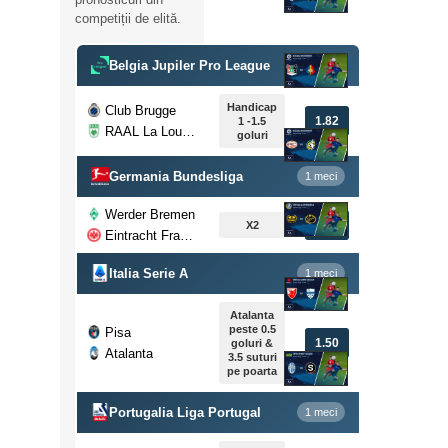
competiții de elită.
Belgia Jupiler Pro League
1 meci
Handicap
Club Brugge
1.82
1 -1.5
RAAL La Louviere
goluri
Germania Bundesliga
1 meci
Werder Bremen
1.53
X2
Eintracht Frankfurt
Italia Serie A
1 meci
Atalanta
peste 0.5
Pisa
1.50
goluri &
Atalanta
3.5 suturi
pe poarta
Portugalia Liga Portugal
1 meci