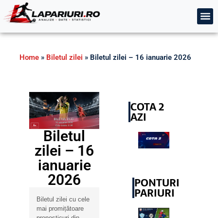
Home
»
Biletul zilei
»
Biletul zilei – 16 ianuarie 2026
COTA 2
AZI
Biletul
zilei – 16
ianuarie
2026
PONTURI
PARIURI
Biletul zilei cu cele
mai promițătoare
pronosticuri din