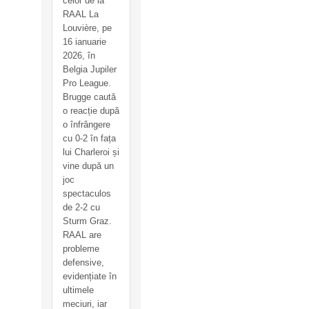
celor de la
RAAL La
Louvière, pe
16 ianuarie
2026, în
Belgia Jupiler
Pro League.
Brugge caută
o reacție după
o înfrângere
cu 0-2 în fața
lui Charleroi și
vine după un
joc
spectaculos
de 2-2 cu
Sturm Graz.
RAAL are
probleme
defensive,
evidențiate în
ultimele
meciuri, iar