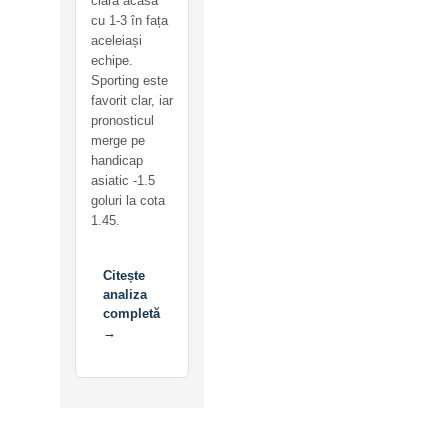
clară acasă
cu 1-3 în fața
aceleiași
echipe.
Sporting este
favorit clar, iar
pronosticul
merge pe
handicap
asiatic -1.5
goluri la cota
1.45.
Citește
analiza
completă
→