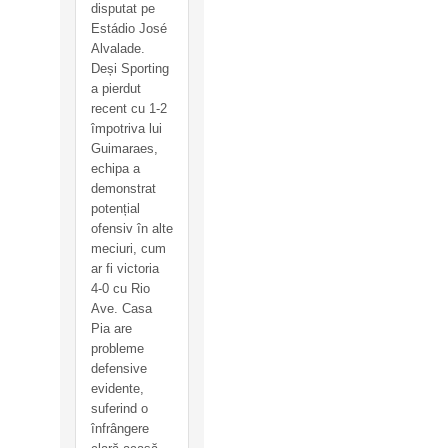
disputat pe
Estádio José
Alvalade.
Deși Sporting
a pierdut
recent cu 1-2
împotriva lui
Guimaraes,
echipa a
demonstrat
potențial
ofensiv în alte
meciuri, cum
ar fi victoria
4-0 cu Rio
Ave. Casa
Pia are
probleme
defensive
evidente,
suferind o
înfrângere