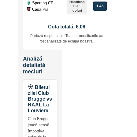
Handicap
Sporting CP
1.45
1 -1.5
Casa Pia
goluri
Cota totală: 6.06
Pariază responsabil! Toate pronosticurile au
fost analizate de echipa noastră.
Analiză
detaliată
meciuri
Biletul
zilei Club
Brugge vs
RAAL La
Louviere
Club Brugge
joacă acasă
împotriva