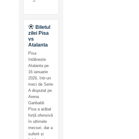
→
Biletul
zilei Pisa
vs
Atalanta
Pisa
întâlnește
Atalanta pe
16 ianuarie
2026, într-un
meci de Serie
A disputat pe
Arena
Garibaldi.
Pisa a arătat
forță ofensivă
în ultimele
meciuri, dar a
suferit și