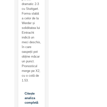
dramatic 2-3
cu Stuttgart.
Forma slabă
a celor de la
Werder și
soliditatea lui
Eintracht
indică un
meci deschis,
în care
oaspeții pot
obține măcar
un punct.
Pronosticul
merge pe X2,
cu o cotă de
1.53.
Citește
analiza
completă