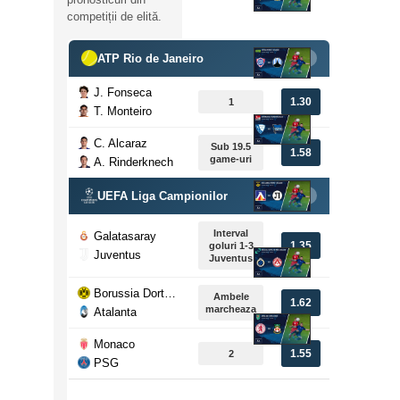
competiții de elită.
ATP Rio de Janeiro
2 meciuri
J. Fonseca
1.30
1
T. Monteiro
C. Alcaraz
Sub 19.5
1.58
game-uri
A. Rinderknech
UEFA Liga Campionilor
3 meciuri
Interval
Galatasaray
1.35
goluri 1-3
Juventus
Juventus
Borussia Dortmund
Ambele
1.62
marcheaza
Atalanta
Monaco
1.55
2
PSG