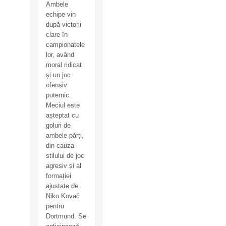
Ambele
echipe vin
după victorii
clare în
campionatele
lor, având
moral ridicat
și un joc
ofensiv
puternic.
Meciul este
așteptat cu
goluri de
ambele părți,
din cauza
stilului de joc
agresiv și al
formației
ajustate de
Niko Kovač
pentru
Dortmund. Se