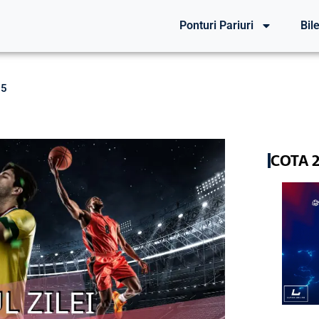
Ponturi Pariuri
Bile
25
COTA 2