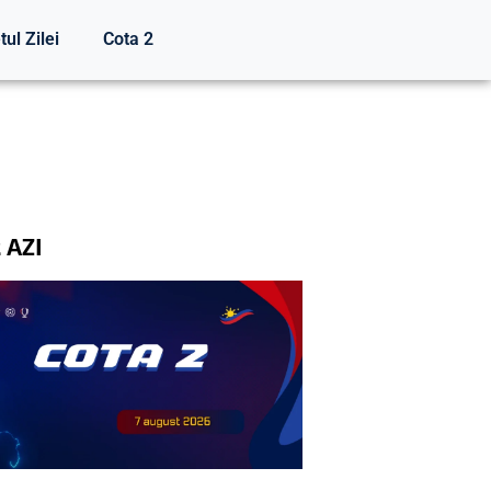
tul Zilei
Cota 2
 AZI