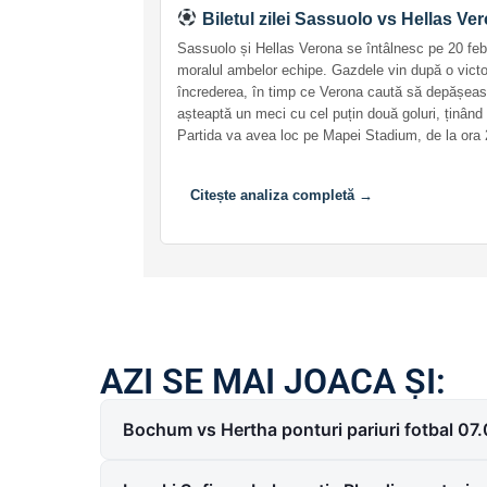
Biletul zilei Sassuolo vs Hellas Ve
Sassuolo și Hellas Verona se întâlnesc pe 20 febr
moralul ambelor echipe. Gazdele vin după o victo
încrederea, în timp ce Verona caută să depășeasc
așteaptă un meci cu cel puțin două goluri, ținând 
Partida va avea loc pe Mapei Stadium, de la ora 
Citește analiza completă →
AZI SE MAI JOACA ȘI:
Bochum vs Hertha ponturi pariuri fotbal 07