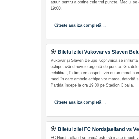
atuuri pentru a obține cele trei puncte. Meciul s
19:00.
Citește analiza completă →
Biletul zilei Vukovar vs Slaven Be
Vukovar și Slaven Belupo Koprivnica se înfruntă 
echipe având nevoie urgentă de puncte. Gazdele a
echilibrat, în timp ce oaspeții vin cu un moral b
meci în care ambele echipe vor marca, datorită stil
Partida începe la ora 19:00 pe Stadion Cibalia.
Citește analiza completă →
Biletul zilei FC Nordsjaelland vs Ve
FC Nordsjælland se pregătește să joace împotriva