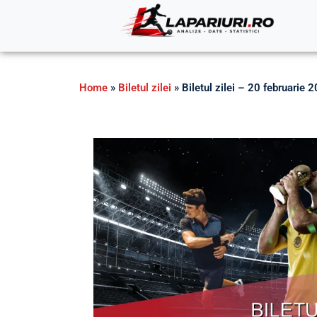
Home
»
Biletul zilei
»
Biletul zilei – 20 februarie 