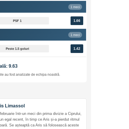
1 meci
1.66
PSF 1
1 meci
1.42
Peste 1.5 goluri
ală: 9.63
le au fost analizate de echipa noastră.
ris Limassol
bruarie într-un meci din prima divizie a Ciprului,
n egal recent, în timp ce Aris și-a pierdut ritmul
erioară. Se așteaptă ca Aris să folosească aceste