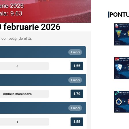
PONTU
20 februarie 2026
 competiții de elită.
1 meci
1.55
2
1 meci
1.70
Ambele marcheaza
1 meci
1.55
1