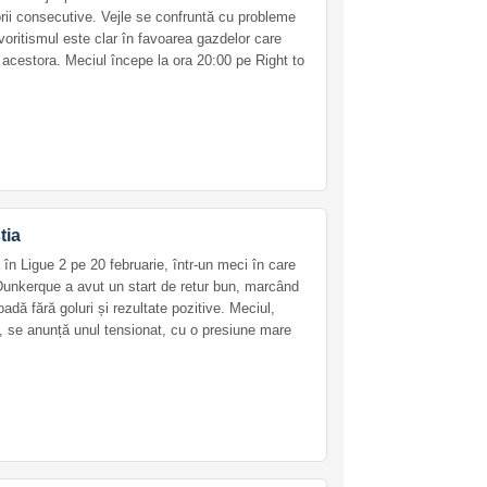
rii consecutive. Vejle se confruntă cu probleme
voritismul este clar în favoarea gazdelor care
 a acestora. Meciul începe la ora 20:00 pe Right to
tia
în Ligue 2 pe 20 februarie, într-un meci în care
 Dunkerque a avut un start de retur bun, marcând
adă fără goluri și rezultate pozitive. Meciul,
, se anunță unul tensionat, cu o presiune mare