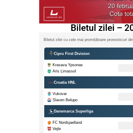
Biletul zilei – 
Biletul zilei cu cele mai promițătoare pronosticuri din
Cipru First Division
Krasava Ypsonas
Aris Limassol
Croatia HNL
Vukovar
Slaven Belupo
Danemarca Superliga
FC Nordsjaelland
Vejle