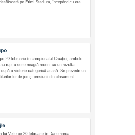
e desfășoară pe Erimi Stadium, începând cu ora
lupo
pe 20 februarie în campionatul Croației, ambele
u rupt o serie neagră recent cu un rezultat
un după o victorie categorică acasă. Se prevede un
urilor lor de joc și presiunii din clasament.
jle
 lui Vejle pe 20 februarie în Danemarca