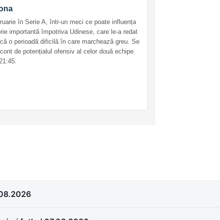
rona
uarie în Serie A, într-un meci ce poate influența
rie importantă împotriva Udinese, care le-a redat
ă o perioadă dificilă în care marchează greu. Se
cont de potențialul ofensiv al celor două echipe.
21:45.
.08.2026