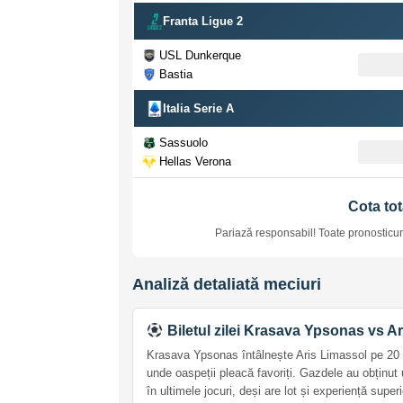
Franta Ligue 2
USL Dunkerque
Bastia
Italia Serie A
Sassuolo
Hellas Verona
Cota tot
Pariază responsabil! Toate pronosticuri
Analiză detaliată meciuri
Biletul zilei Krasava Ypsonas vs A
Krasava Ypsonas întâlnește Aris Limassol pe 20 fe
unde oaspeții pleacă favoriți. Gazdele au obținut u
în ultimele jocuri, deși are lot și experiență sup