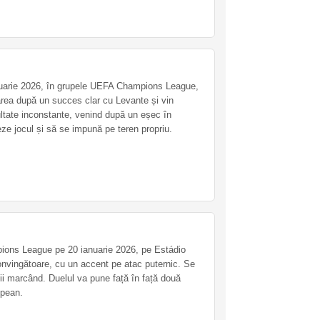
o
nuarie 2026, în grupele UEFA Champions League,
rea după un succes clar cu Levante și vin
ltate inconstante, venind după un eșec în
leze jocul și să se impună pe teren propriu.
ons League pe 20 ianuarie 2026, pe Estádio
onvingătoare, cu un accent pe atac puternic. Se
i marcând. Duelul va pune față în față două
opean.