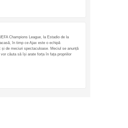
în UEFA Champions League, la Estadio de la
casă, în timp ce Ajax este o echipă
cât și de meciuri spectaculoase. Meciul se anunță
or căuta să își arate forța în fața propriilor