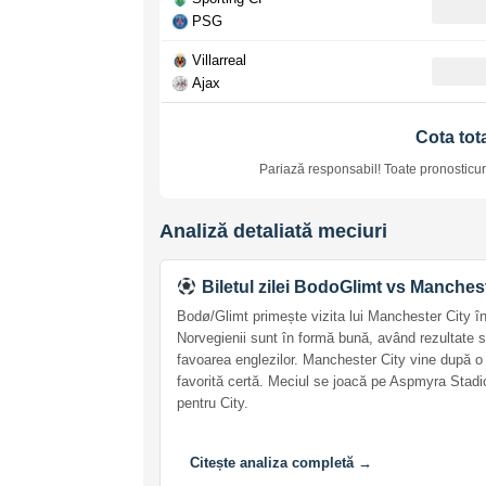
PSG
Villarreal
Ajax
Cota tota
Pariază responsabil! Toate pronosticuri
Analiză detaliată meciuri
Biletul zilei BodoGlimt vs Manches
Bodø/Glimt primește vizita lui Manchester City 
Norvegienii sunt în formă bună, având rezultate s
favoarea englezilor. Manchester City vine după o 
favorită certă. Meciul se joacă pe Aspmyra Stadio
pentru City.
Citește analiza completă →