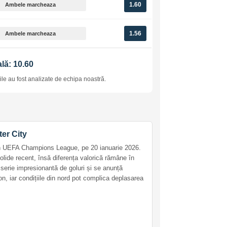
1.60
Ambele marcheaza
1.56
Ambele marcheaza
lă: 10.60
le au fost analizate de echipa noastră.
ter City
în UEFA Champions League, pe 20 ianuarie 2026.
olide recent, însă diferența valorică rămâne în
serie impresionantă de goluri și se anunță
n, iar condițiile din nord pot complica deplasarea