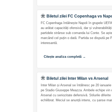
Biletul zilei FC Copenhaga vs Napo
FC Copenhaga întâlnește Napoli în grupele UEFA
au arătat capacități ofensivă, dar și vulnerabilită
partidele strânse sub comanda lui Conte. Se aște
marcând cel puțin o dată. Partida se dispută pe P
interesantă.
Citește analiza completă →
Biletul zilei Inter Milan vs Arsenal
Inter Milan și Arsenal se întâlnesc pe 20 ianuar
pe Stadio Giuseppe Meazza. Ambele echipe vin dup
Arsenal cu seriozitate defensivă. Stilurile diferi
echilibrat. Meciul se anunță intens, cu șanse mari