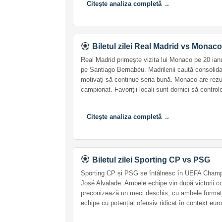
Citește analiza completă →
Biletul zilei Real Madrid vs Monac
Real Madrid primește vizita lui Monaco pe 20 ia
pe Santiago Bernabéu. Madrilenii caută consolida
motivați să continue seria bună. Monaco are rezu
campionat. Favoriții locali sunt dornici să contro
Citește analiza completă →
Biletul zilei Sporting CP vs PSG
Sporting CP și PSG se întâlnesc în UEFA Champi
José Alvalade. Ambele echipe vin după victorii c
preconizează un meci deschis, cu ambele formați
echipe cu potențial ofensiv ridicat în context eur