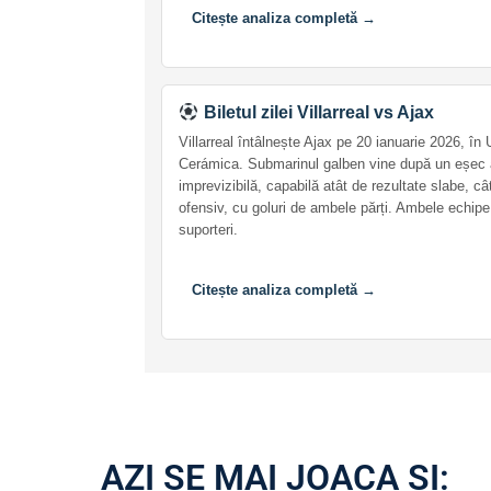
Citește analiza completă →
Biletul zilei Villarreal vs Ajax
Villarreal întâlnește Ajax pe 20 ianuarie 2026, 
Cerámica. Submarinul galben vine după un eșec a
imprevizibilă, capabilă atât de rezultate slabe, 
ofensiv, cu goluri de ambele părți. Ambele echipe v
suporteri.
Citește analiza completă →
AZI SE MAI JOACA ȘI: