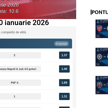
PONTU
20 ianuarie 2026
 competiții de elită.
6 meciuri
1.37
2
1.40
eaza Napoli & sub 4.5 goluri
1.69
PSF X
1.31
1