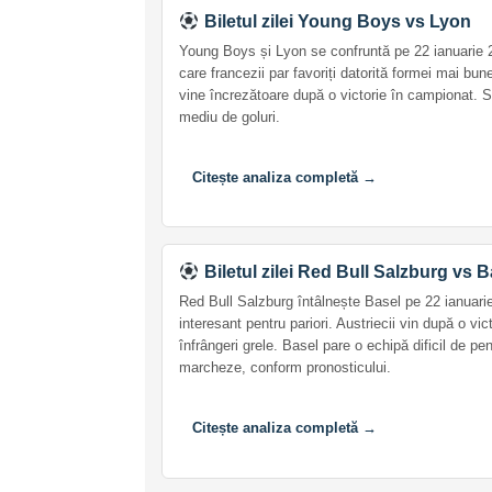
Biletul zilei Young Boys vs Lyon
Young Boys și Lyon se confruntă pe 22 ianuarie 
care francezii par favoriți datorită formei mai bu
vine încrezătoare după o victorie în campionat.
mediu de goluri.
Citește analiza completă →
Biletul zilei Red Bull Salzburg vs 
Red Bull Salzburg întâlnește Basel pe 22 ianuar
interesant pentru pariori. Austriecii vin după o vi
înfrângeri grele. Basel pare o echipă dificil de p
marcheze, conform pronosticului.
Citește analiza completă →