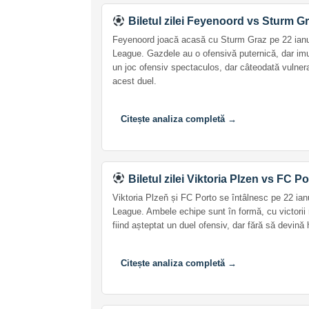
Biletul zilei Feyenoord vs Sturm G
Feyenoord joacă acasă cu Sturm Graz pe 22 ianua
League. Gazdele au o ofensivă puternică, dar imun
un joc ofensiv spectaculos, dar câteodată vulnera
acest duel.
Citește analiza completă →
Biletul zilei Viktoria Plzen vs FC Po
Viktoria Plzeň și FC Porto se întâlnesc pe 22 ian
League. Ambele echipe sunt în formă, cu victorii r
fiind așteptat un duel ofensiv, dar fără să devină 
Citește analiza completă →