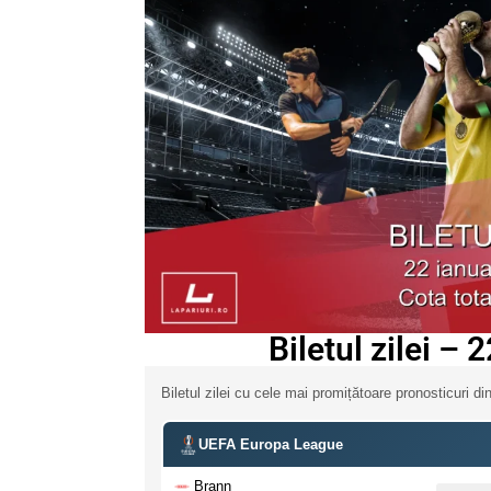
Biletul zilei – 
Biletul zilei cu cele mai promițătoare pronosticuri din
UEFA Europa League
Brann