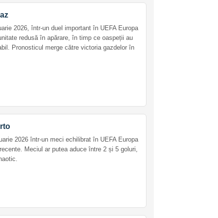
raz
rie 2026, într-un duel important în UEFA Europa
itate redusă în apărare, în timp ce oaspeții au
bil. Pronosticul merge către victoria gazdelor în
rto
uarie 2026 într-un meci echilibrat în UEFA Europa
ecente. Meciul ar putea aduce între 2 și 5 goluri,
haotic.