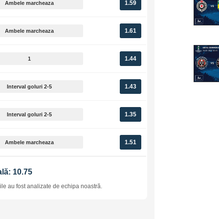
1.59
Ambele marcheaza
1.61
Ambele marcheaza
1.44
1
1.43
Interval goluri 2-5
1.35
Interval goluri 2-5
1.51
Ambele marcheaza
lă: 10.75
le au fost analizate de echipa noastră.