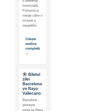
o diferență
însemnată.
Pronosticul
merge către o
victorie a
oaspeților.
Citește
analiza
completă
→
Biletul
zilei
Barcelona
vs Rayo
Vallecano
Barcelona
primește
vizita lui Rayo