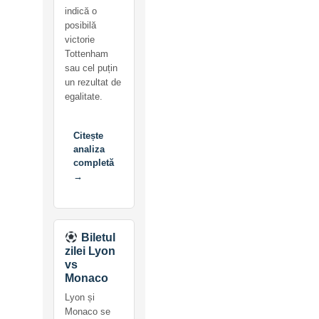
indică o
posibilă
victorie
Tottenham
sau cel puțin
un rezultat de
egalitate.
Citește
analiza
completă
→
Biletul
zilei Lyon
vs
Monaco
Lyon și
Monaco se