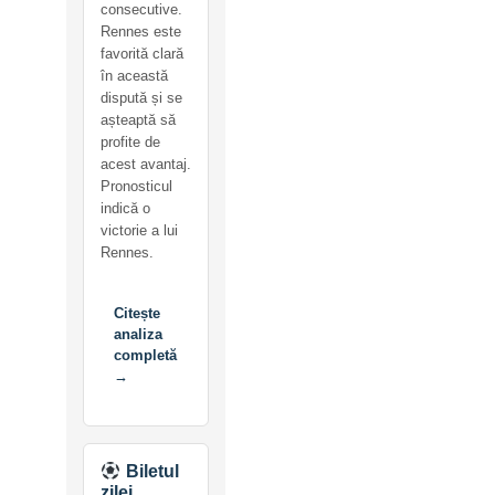
consecutive.
Rennes este
favorită clară
în această
dispută și se
așteaptă să
profite de
acest avantaj.
Pronosticul
indică o
victorie a lui
Rennes.
Citește
analiza
completă
→
Biletul
zilei