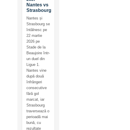
Nantes vs
Strasbourg
Nantes și
Strasbourg se
întâlnesc pe
22 martie
2026 pe
Stade de la
Beaujoire într-
un duel din
Ligue 1.
Nantes vine
după două
înfrângeri
consecutive
fără gol
marcat, iar
Strasbourg
traversează o
perioadă mai
bună, cu
rezultate