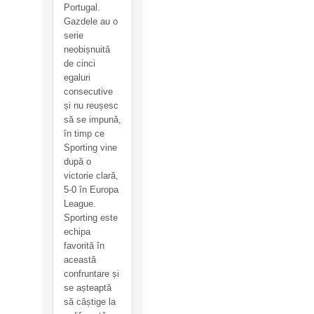
Portugal.
Gazdele au o
serie
neobișnuită
de cinci
egaluri
consecutive
și nu reușesc
să se impună,
în timp ce
Sporting vine
după o
victorie clară,
5-0 în Europa
League.
Sporting este
echipa
favorită în
această
confruntare și
se așteaptă
să câștige la