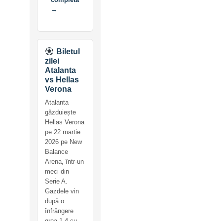
→
Biletul
zilei
Atalanta
vs Hellas
Verona
Atalanta
găzduiește
Hellas Verona
pe 22 martie
2026 pe New
Balance
Arena, într-un
meci din
Serie A.
Gazdele vin
după o
înfrângere
grea 1-4 cu