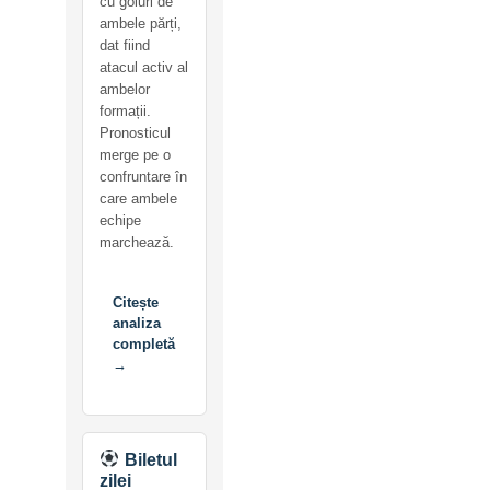
cu goluri de
ambele părți,
dat fiind
atacul activ al
ambelor
formații.
Pronosticul
merge pe o
confruntare în
care ambele
echipe
marchează.
Citește
analiza
completă
→
Biletul
zilei