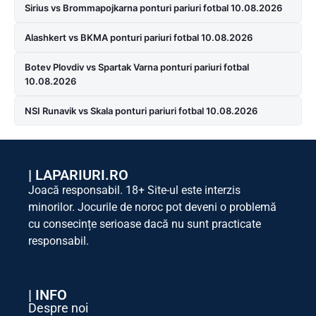
Sirius vs Brommapojkarna ponturi pariuri fotbal 10.08.2026
Alashkert vs BKMA ponturi pariuri fotbal 10.08.2026
Botev Plovdiv vs Spartak Varna ponturi pariuri fotbal
10.08.2026
NSI Runavik vs Skala ponturi pariuri fotbal 10.08.2026
|
LAPARIURI.RO
Joacă responsabil. 18+ Site-ul este interzis
minorilor. Jocurile de noroc pot deveni o problemă
cu consecințe serioase dacă nu sunt practicate
responsabil.
| INFO
Despre noi