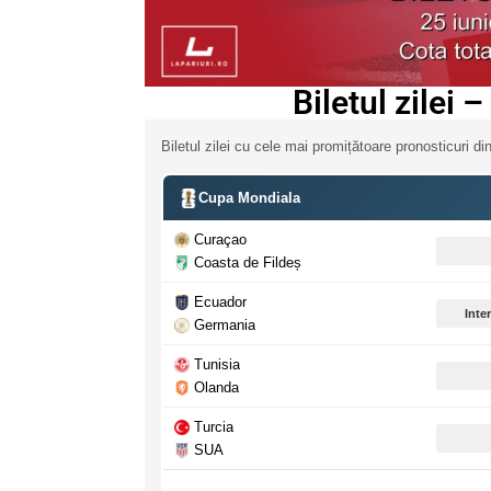
Biletul zilei 
Biletul zilei cu cele mai promițătoare pronosticuri din
Cupa Mondiala
Curaçao
Coasta de Fildeș
Ecuador
Inter
Germania
Tunisia
Olanda
Turcia
SUA