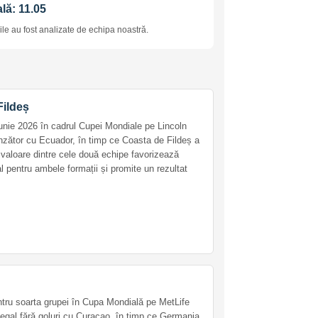
lă: 11.05
le au fost analizate de echipa noastră.
Fildeș
unie 2026 în cadrul Cupei Mondiale pe Lincoln
inzător cu Ecuador, în timp ce Coasta de Fildeș a
e valoare dintre cele două echipe favorizează
al pentru ambele formații și promite un rezultat
tru soarta grupei în Cupa Mondială pe MetLife
egal fără goluri cu Curaçao, în timp ce Germania