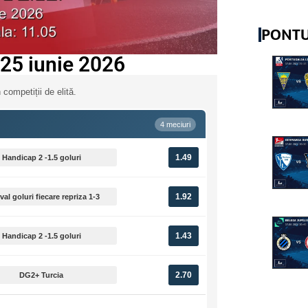
PONTU
– 25 iunie 2026
 competiții de elită.
4 meciuri
1.49
Handicap 2 -1.5 goluri
1.92
val goluri fiecare repriza 1-3
1.43
Handicap 2 -1.5 goluri
2.70
DG2+ Turcia