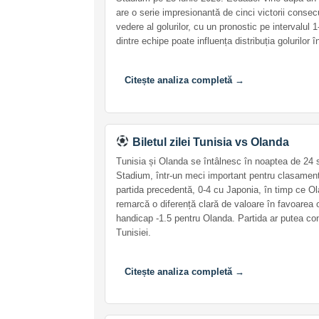
are o serie impresionantă de cinci victorii consec
vedere al golurilor, cu un pronostic pe intervalul 1
dintre echipe poate influența distribuția golurilor î
Citește analiza completă →
Biletul zilei Tunisia vs Olanda
Tunisia și Olanda se întâlnesc în noaptea de 24
Stadium, într-un meci important pentru clasamentu
partida precedentă, 0-4 cu Japonia, în timp ce O
remarcă o diferență clară de valoare în favoarea 
handicap -1.5 pentru Olanda. Partida ar putea con
Tunisiei.
Citește analiza completă →