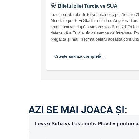
Biletul zilei Turcia vs SUA
Turcia și Statele Unite se întâlnesc pe 26 iunie 2
Mondiale pe SoFi Stadium din Los Angeles. Turcii 
americanii vin după o victorie solidă cu 2-0 în faț
defensivă a Turciei ridică semne de întrebare. P
pregătită și mai în formă pentru această confrunt
Citește analiza completă →
AZI SE MAI JOACA ȘI:
Levski Sofia vs Lokomotiv Plovdiv ponturi p