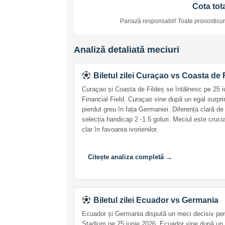
Cota tota
Pariază responsabil! Toate pronosticuri
Analiză detaliată meciuri
Biletul zilei Curaçao vs Coasta de 
Curaçao și Coasta de Fildeș se întâlnesc pe 25 i
Financial Field. Curaçao vine după un egal surpr
pierdut greu în fața Germaniei. Diferența clară d
selecția handicap 2 -1.5 goluri. Meciul este cruci
clar în favoarea ivorienilor.
Citește analiza completă →
Biletul zilei Ecuador vs Germania
Ecuador și Germania dispută un meci decisiv pen
Stadium pe 25 iunie 2026. Ecuador vine după un 