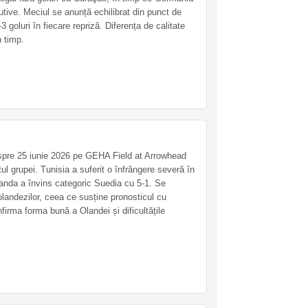
utive. Meciul se anunță echilibrat din punct de
-3 goluri în fiecare repriză. Diferența de calitate
n timp.
 spre 25 iunie 2026 pe GEHA Field at Arrowhead
l grupei. Tunisia a suferit o înfrângere severă în
landa a învins categoric Suedia cu 5-1. Se
olandezilor, ceea ce susține pronosticul cu
firma forma bună a Olandei și dificultățile