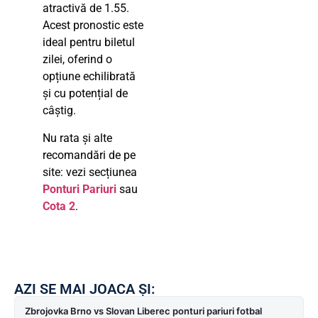
atractivă de 1.55.
Acest pronostic este
ideal pentru biletul
zilei, oferind o
opțiune echilibrată
și cu potențial de
câștig.
Nu rata și alte
recomandări de pe
site: vezi secțiunea
Ponturi Pariuri
sau
Cota 2
.
AZI SE MAI JOACA ȘI:
Zbrojovka Brno vs Slovan Liberec ponturi pariuri fotbal