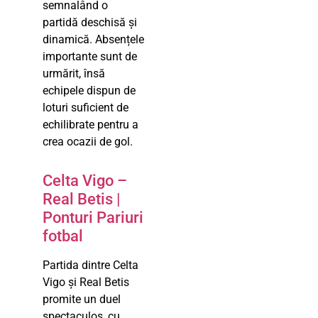
semnalând o
partidă deschisă și
dinamică. Absențele
importante sunt de
urmărit, însă
echipele dispun de
loturi suficient de
echilibrate pentru a
crea ocazii de gol.
Celta Vigo –
Real Betis |
Ponturi Pariuri
fotbal
Partida dintre Celta
Vigo și Real Betis
promite un duel
spectaculos, cu