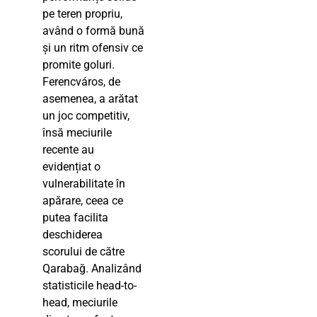
pe teren propriu,
având o formă bună
și un ritm ofensiv ce
promite goluri.
Ferencváros, de
asemenea, a arătat
un joc competitiv,
însă meciurile
recente au
evidențiat o
vulnerabilitate în
apărare, ceea ce
putea facilita
deschiderea
scorului de către
Qarabağ. Analizând
statisticile head-to-
head, meciurile