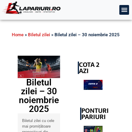
Home
»
Biletul zilei
»
Biletul zilei – 30 noiembrie 2025
COTA 2
AZI
Biletul
zilei – 30
noiembrie
2025
PONTURI
PARIURI
Biletul zilei cu cele
mai promițătoare
pronosticuri din