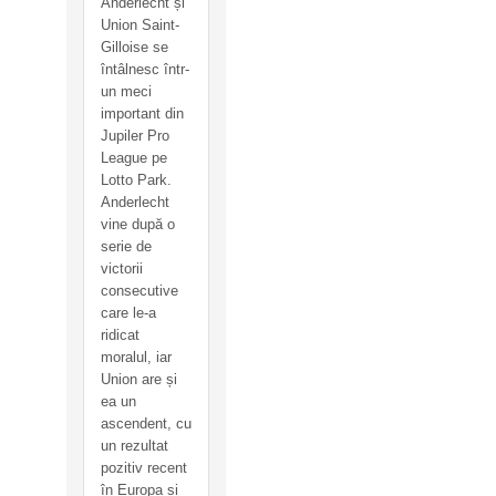
Anderlecht și
Union Saint-
Gilloise se
întâlnesc într-
un meci
important din
Jupiler Pro
League pe
Lotto Park.
Anderlecht
vine după o
serie de
victorii
consecutive
care le-a
ridicat
moralul, iar
Union are și
ea un
ascendent, cu
un rezultat
pozitiv recent
în Europa și