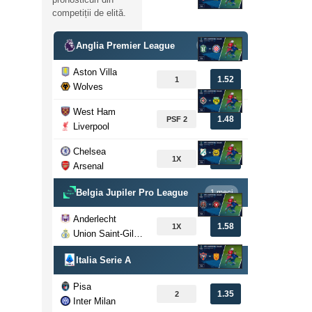
competiții de elită.
Anglia Premier League
3 meciuri
Aston Villa
1.52
1
Wolves
West Ham
1.48
PSF 2
Liverpool
Chelsea
1.67
1X
Arsenal
Belgia Jupiler Pro League
1 meci
Anderlecht
1.58
1X
Union Saint-Gilloise
Italia Serie A
1 meci
Pisa
1.35
2
Inter Milan