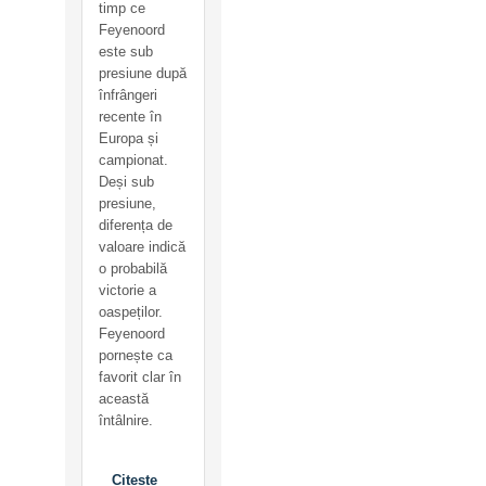
timp ce
Feyenoord
este sub
presiune după
înfrângeri
recente în
Europa și
campionat.
Deși sub
presiune,
diferența de
valoare indică
o probabilă
victorie a
oaspeților.
Feyenoord
pornește ca
favorit clar în
această
întâlnire.
Citește