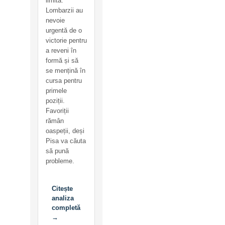
limită.
Lombarzii au
nevoie
urgentă de o
victorie pentru
a reveni în
formă și să
se mențină în
cursa pentru
primele
poziții.
Favoriții
rămân
oaspeții, deși
Pisa va căuta
să pună
probleme.
Citește
analiza
completă
→