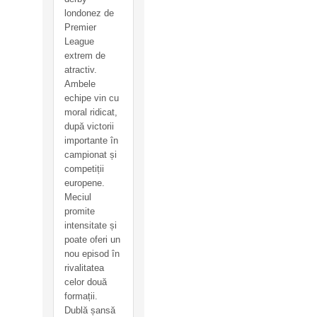
londonez de
Premier
League
extrem de
atractiv.
Ambele
echipe vin cu
moral ridicat,
după victorii
importante în
campionat și
competiții
europene.
Meciul
promite
intensitate și
poate oferi un
nou episod în
rivalitatea
celor două
formații.
Dublă șansă