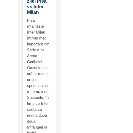
zilei Pisa
vs Inter
Milan
Pisa
întâlnește
Inter Milan
într-un meci
important din
Serie A pe
Arena
Garibaldi.
Gazdele au
arătat recent
un joc
spectaculos
în remiza cu
Sassuolo, în
timp ce Inter
caută să
revină după
două
înfrângeri la