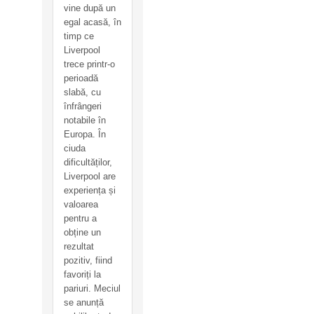
vine după un
egal acasă, în
timp ce
Liverpool
trece printr-o
perioadă
slabă, cu
înfrângeri
notabile în
Europa. În
ciuda
dificultăților,
Liverpool are
experiența și
valoarea
pentru a
obține un
rezultat
pozitiv, fiind
favoriți la
pariuri. Meciul
se anunță