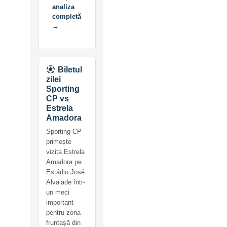
analiza
completă
→
Biletul
zilei
Sporting
CP vs
Estrela
Amadora
Sporting CP
primește
vizita Estrela
Amadora pe
Estádio José
Alvalade într-
un meci
important
pentru zona
fruntașă din