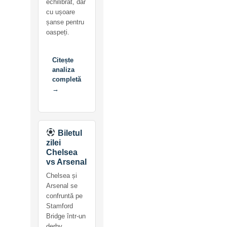
echilibrat, dar
cu ușoare
șanse pentru
oaspeți.
Citește
analiza
completă
→
Biletul
zilei
Chelsea
vs Arsenal
Chelsea și
Arsenal se
confruntă pe
Stamford
Bridge într-un
derby