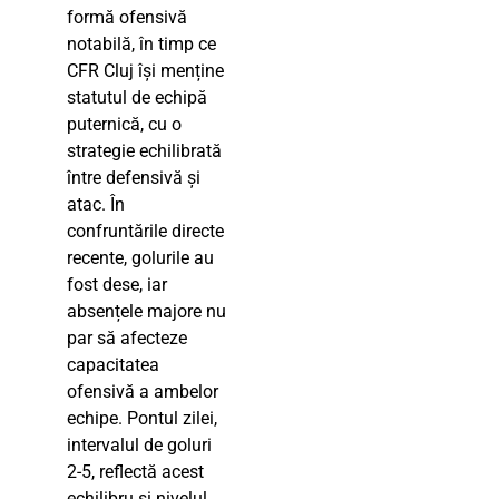
formă ofensivă
notabilă, în timp ce
CFR Cluj își menține
statutul de echipă
puternică, cu o
strategie echilibrată
între defensivă și
atac. În
confruntările directe
recente, golurile au
fost dese, iar
absențele majore nu
par să afecteze
capacitatea
ofensivă a ambelor
echipe. Pontul zilei,
intervalul de goluri
2-5, reflectă acest
echilibru și nivelul