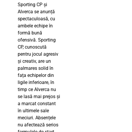
Sporting CP și
Alverca se anunță
spectaculoasă, cu
ambele echipe în
formă bună
ofensivă. Sporting
CP, cunoscută
pentru jocul agresiv
și creativ, are un
palmares solid în
fața echipelor din
ligile inferioare, în
timp ce Alverca nu
se lasă mai prejos și
a marcat constant
în ultimele sale
meciuri. Absențele
nu afectează serios
formulele de start,