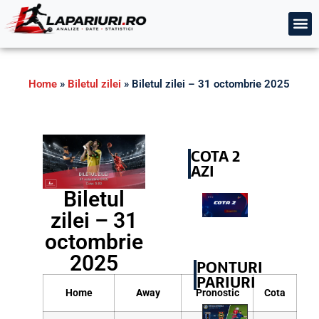
Home
»
Biletul zilei
»
Biletul zilei – 31 octombrie 2025
COTA 2
AZI
Biletul
zilei – 31
octombrie
2025
PONTURI
PARIURI
Home
Away
Pronostic
Cota