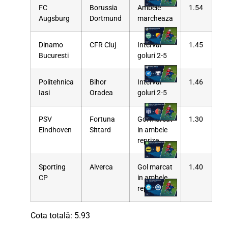
FC
Borussia
Ambele
1.54
Augsburg
Dortmund
marcheaza
Dinamo
CFR Cluj
Interval
1.45
Bucuresti
goluri 2-5
Politehnica
Bihor
Interval
1.46
Iasi
Oradea
goluri 2-5
PSV
Fortuna
Gol marcat
1.30
Eindhoven
Sittard
in ambele
reprize
Sporting
Alverca
Gol marcat
1.40
CP
in ambele
reprize
Cota totală: 5.93