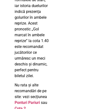
iar istoria duelurilor
indică prezența
golurilor în ambele
reprize. Acest
pronostic „Gol
marcat în ambele
reprize” la cota 1.40
este recomandat
jucătorilor ce
urmăresc un meci
deschis și dinamic,
perfect pentru
biletul zilei.
Nu rata și alte
recomandări de pe
site: vezi secțiunea
Ponturi Pariuri
sau
Cota 2
.