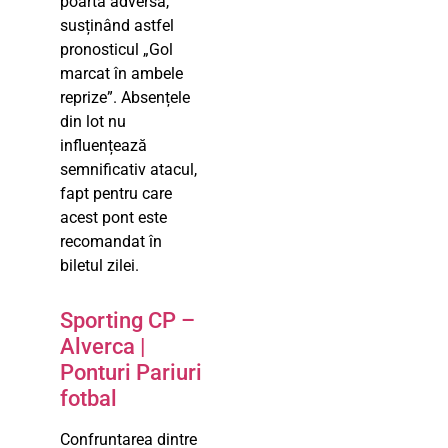
poarta adversă,
susținând astfel
pronosticul „Gol
marcat în ambele
reprize”. Absențele
din lot nu
influențează
semnificativ atacul,
fapt pentru care
acest pont este
recomandat în
biletul zilei.
Sporting CP –
Alverca |
Ponturi Pariuri
fotbal
Confruntarea dintre