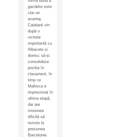
forma bună a
gazdelor este
clar un
avantaj.
Catalanii vin
după o
victorie
importantă cu
Albacete și
doresc să-și
consolideze
poziția în
clasament, în
timp ce
Mallorca a
impresionat în
ultima etapă,
dar are
misiunea
dificilă să
reziste la
presiunea
Barcelonei.