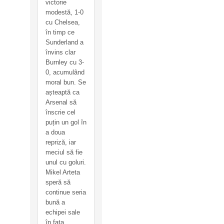
victorie
modestă, 1-0
cu Chelsea,
în timp ce
Sunderland a
învins clar
Burnley cu 3-
0, acumulând
moral bun. Se
așteaptă ca
Arsenal să
înscrie cel
puțin un gol în
a doua
repriză, iar
meciul să fie
unul cu goluri.
Mikel Arteta
speră să
continue seria
bună a
echipei sale
în fața