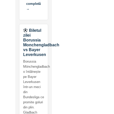
completă
→
Biletul
zilei
Borussia
Monchengladbach
vs Bayer
Leverkusen
Borussia
Mönchengladbach
o întâlnește
pe Bayer
Leverkusen
într-un meci
din
Bundesliga ce
promite goluri
din plin.
Gladbach