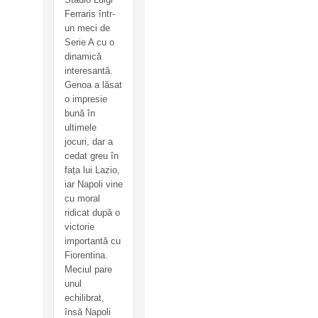
Ferraris într-
un meci de
Serie A cu o
dinamică
interesantă.
Genoa a lăsat
o impresie
bună în
ultimele
jocuri, dar a
cedat greu în
fața lui Lazio,
iar Napoli vine
cu moral
ridicat după o
victorie
importantă cu
Fiorentina.
Meciul pare
unul
echilibrat,
însă Napoli