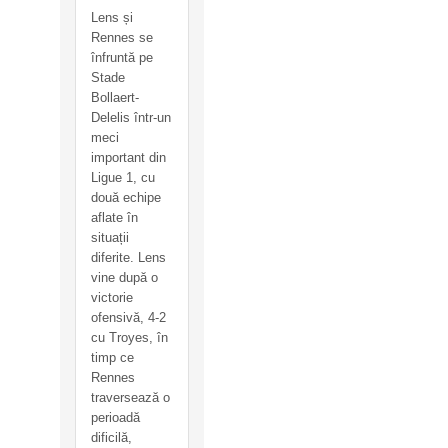
Lens și
Rennes se
înfruntă pe
Stade
Bollaert-
Delelis într-un
meci
important din
Ligue 1, cu
două echipe
aflate în
situații
diferite. Lens
vine după o
victorie
ofensivă, 4-2
cu Troyes, în
timp ce
Rennes
traversează o
perioadă
dificilă,