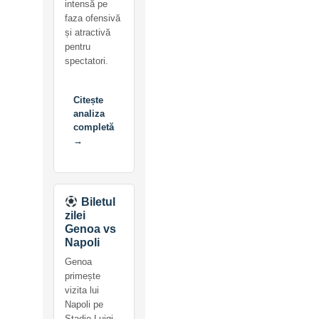
intensă pe
faza ofensivă
și atractivă
pentru
spectatori.
Citește
analiza
completă
→
Biletul
zilei
Genoa vs
Napoli
Genoa
primește
vizita lui
Napoli pe
Stadio Luigi