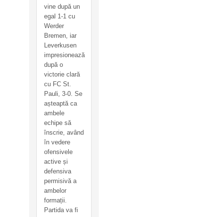
vine după un
egal 1-1 cu
Werder
Bremen, iar
Leverkusen
impresionează
după o
victorie clară
cu FC St.
Pauli, 3-0. Se
așteaptă ca
ambele
echipe să
înscrie, având
în vedere
ofensivele
active și
defensiva
permisivă a
ambelor
formații.
Partida va fi