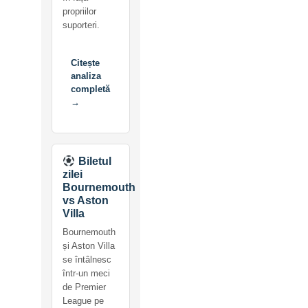
propriilor
suporteri.
Citește
analiza
completă
→
Biletul
zilei
Bournemouth
vs Aston
Villa
Bournemouth
și Aston Villa
se întâlnesc
într-un meci
de Premier
League pe