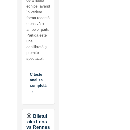
de ambele
echipe, având
în vedere
forma recentă
ofensivă a
ambelor părți.
Partida este
una
echilibrată și
promite
spectacol.
Citește
analiza
completă
→
Biletul
zilei Lens
vs Rennes