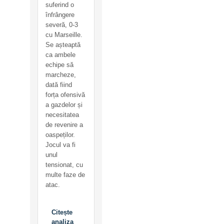
suferind o
înfrângere
severă, 0-3
cu Marseille.
Se așteaptă
ca ambele
echipe să
marcheze,
dată fiind
forța ofensivă
a gazdelor și
necesitatea
de revenire a
oaspeților.
Jocul va fi
unul
tensionat, cu
multe faze de
atac.
Citește
analiza