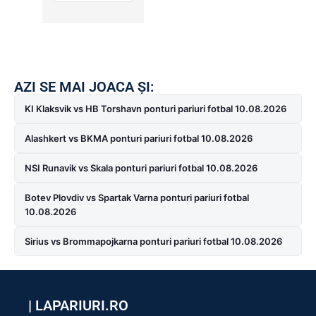
AZI SE MAI JOACA ȘI:
KI Klaksvik vs HB Torshavn ponturi pariuri fotbal 10.08.2026
Alashkert vs BKMA ponturi pariuri fotbal 10.08.2026
NSI Runavik vs Skala ponturi pariuri fotbal 10.08.2026
Botev Plovdiv vs Spartak Varna ponturi pariuri fotbal
10.08.2026
Sirius vs Brommapojkarna ponturi pariuri fotbal 10.08.2026
|
LAPARIURI.RO