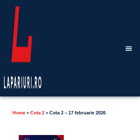
Home
»
Cota 2
»
Cota 2 – 17 februarie 2026