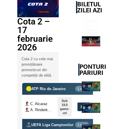
BILETUL
ZILEI AZI
Cota 2 –
Biletul
zilei – 5
17
august
2026
februarie
2026
Cota 2 cu cele mai
PONTURI
promițătoare
PARIURI
pronosticuri din
competiții de elită.
ATP Rio de Janeiro
1 meci
Sub
C. Alcaraz
19.5
1.58
game-
A. Rinderknech
uri
UEFA Liga Campionilor
1 meci