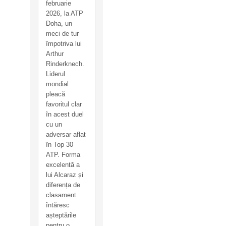
februarie
2026, la ATP
Doha, un
meci de tur
împotriva lui
Arthur
Rinderknech.
Liderul
mondial
pleacă
favoritul clar
în acest duel
cu un
adversar aflat
în Top 30
ATP. Forma
excelentă a
lui Alcaraz și
diferența de
clasament
întăresc
așteptările
pentru o