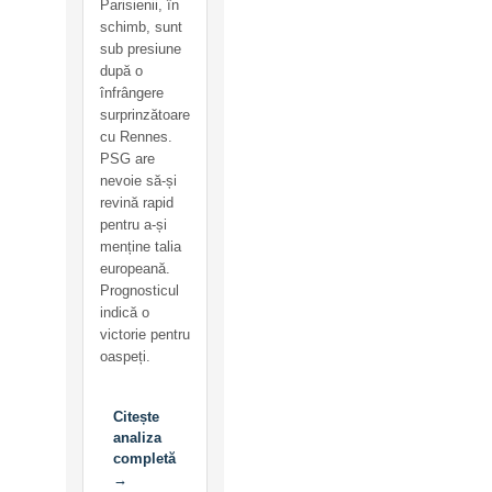
Parisienii, în
schimb, sunt
sub presiune
după o
înfrângere
surprinzătoare
cu Rennes.
PSG are
nevoie să-și
revină rapid
pentru a-și
menține talia
europeană.
Prognosticul
indică o
victorie pentru
oaspeți.
Citește
analiza
completă
→