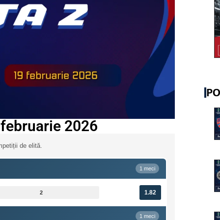
PO
 februarie 2026
etiții de elită.
1 meci
1.82
2
1 meci