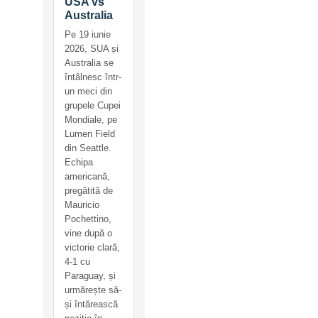
USA vs
Australia
Pe 19 iunie
2026, SUA și
Australia se
întâlnesc într-
un meci din
grupele Cupei
Mondiale, pe
Lumen Field
din Seattle.
Echipa
americană,
pregătită de
Mauricio
Pochettino,
vine după o
victorie clară,
4-1 cu
Paraguay, și
urmărește să-
și întărească