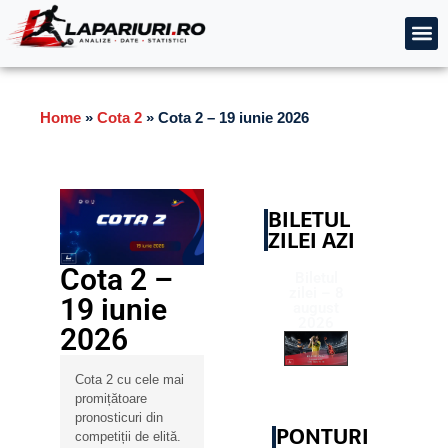
Home
»
Cota 2
»
Cota 2 – 19 iunie 2026
BILETUL
ZILEI AZI
Cota 2 –
Biletul
zilei – 8
19 iunie
august
2026
2026
Cota 2 cu cele mai
promițătoare
pronosticuri din
PONTURI
competiții de elită.