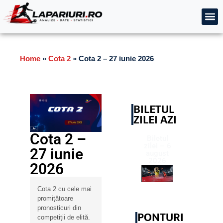
Home
»
Cota 2
»
Cota 2 – 27 iunie 2026
BILETUL
ZILEI AZI
Cota 2 –
Biletul
zilei – 6
27 iunie
august
2026
2026
Cota 2 cu cele mai
promițătoare
pronosticuri din
PONTURI
competiții de elită.