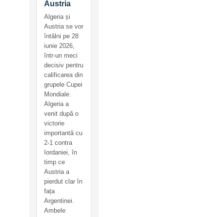
Austria
Algeria și
Austria se vor
întâlni pe 28
iunie 2026,
într-un meci
decisiv pentru
calificarea din
grupele Cupei
Mondiale.
Algeria a
venit după o
victorie
importantă cu
2-1 contra
Iordaniei, în
timp ce
Austria a
pierdut clar în
fața
Argentinei.
Ambele