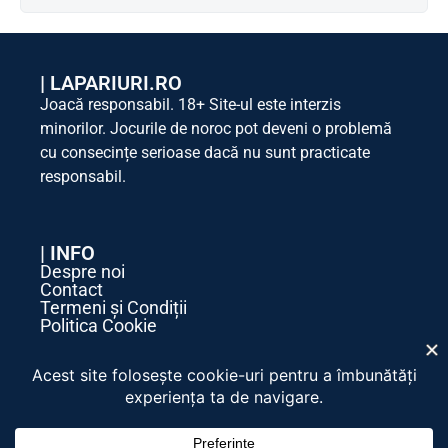
|
LAPARIURI.RO
Joacă responsabil. 18+ Site-ul este interzis
minorilor. Jocurile de noroc pot deveni o problemă
cu consecințe serioase dacă nu sunt practicate
responsabil.
| INFO
Despre noi
Contact
Termeni și Condiții
Politica Cookie
Politica de Confidențialitate
| SOCIAL MEDIA