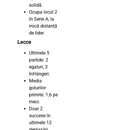
solidă.
Ocupa locul 2
în Serie A, la
mică distanță
de lider.
Lecce
Ultimele 5
partide: 2
egaluri, 3
înfrângeri.
Media
golurilor
primite: 1,6 pe
meci.
Doar 2
succese în
ultimele 12
deplasări