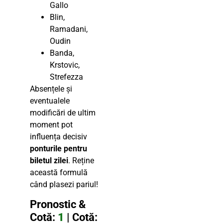
Gallo
Blin,
Ramadani,
Oudin
Banda,
Krstovic,
Strefezza
Absențele și
eventualele
modificări de ultim
moment pot
influența decisiv
ponturile pentru
biletul zilei
. Reține
această formulă
când plasezi pariul!
Pronostic &
Cotă:
1
| Cotă: