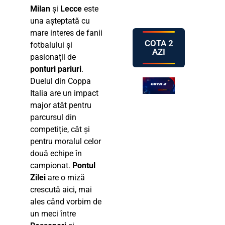
Milan
și
Lecce
este
una așteptată cu
mare interes de fanii
COTA 2
fotbalului și
AZI
pasionații de
ponturi pariuri
.
Duelul din Coppa
Italia are un impact
major atât pentru
parcursul din
competiție, cât și
pentru moralul celor
două echipe în
campionat.
Pontul
Zilei
are o miză
crescută aici, mai
ales când vorbim de
un meci între