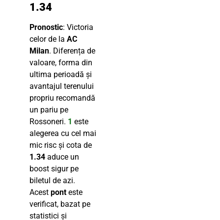
1.34
Pronostic
: Victoria
celor de la
AC
Milan
. Diferența de
valoare, forma din
ultima perioadă și
avantajul terenului
propriu recomandă
un pariu pe
Rossoneri.
1
este
alegerea cu cel mai
mic risc și cota de
1.34
aduce un
boost sigur pe
biletul de azi.
Acest
pont
este
verificat, bazat pe
statistici și