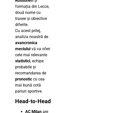
Rossoneri
și
formația din Lecce,
două nume cu
trasee și obiective
diferite.
Cu acest prilej,
analiza noastră de
avancronica
meciului
vă va oferi
cele mai relevante
statistici
, echipe
probabile și
recomandarea de
pronostic
cu cea
mai bună cotă
pariuri sportive.
Head-to-Head
AC Milan
are