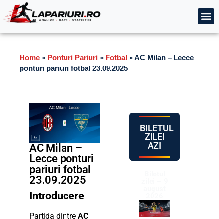
Home
»
Ponturi Pariuri
»
Fotbal
»
AC Milan – Lecce
ponturi pariuri fotbal 23.09.2025
BILETUL
ZILEI
AZI
AC Milan –
Lecce ponturi
pariuri fotbal
Biletul
23.09.2025
zilei – 9
august
Introducere
2026
Partida dintre
AC