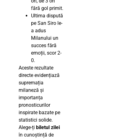
ori, de 3 ori
fără gol primit.
Ultima dispută
pe San Siro le-
a adus
Milanului un
succes fără
emoții, scor 2-
0.
Aceste rezultate
directe evidențiază
supremația
milaneză și
importanța
pronosticurilor
inspirate bazate pe
statistici solide.
Alege-ți
biletul zilei
în cunoștință de