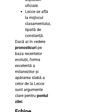
oficiale.
Lecce se află
la mijlocul
clasamentului,
lipsită de
constanță.
Dacă ai în vedere
pronosticuri
pe
baza recentelor
evoluții, forma
excelentă a
milanezilor și
apărarea slabă a
celor de la Lecce
sunt argumente
clare pentru
pontul
zilei
.
Echipe