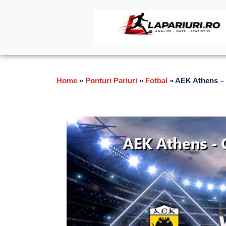
Home
»
Ponturi Pariuri
»
Fotbal
»
AEK Athens –