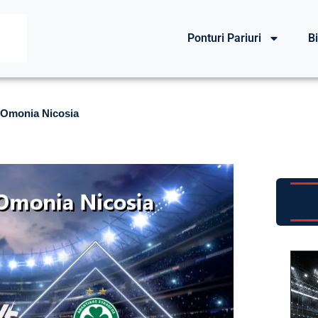
Ponturi Pariuri
Bi
 Omonia Nicosia