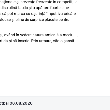
naționale și prezențe frecvente în competițiile
disciplină tactic și o apărare foarte bine
e că pot marca cu ușurință împotriva oricărei
loase și pline de surprize plăcute pentru
și, având în vedere natura amicală a meciului,
ida și să înscrie. Prin urmare, văd o șansă
fotbal 06.08.2026