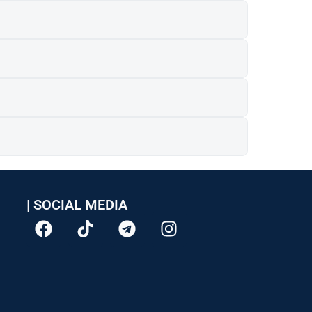
| SOCIAL MEDIA