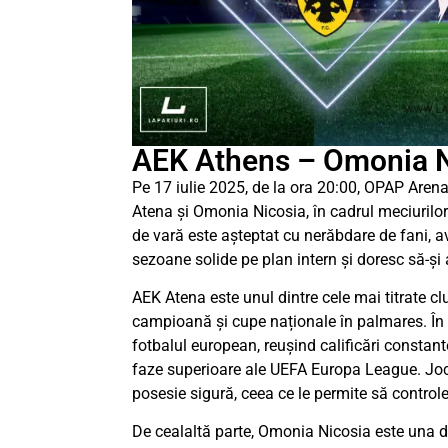
AEK Athens – Omonia N
Pe 17 iulie 2025, de la ora 20:00, OPAP Arena
Atena și Omonia Nicosia, în cadrul meciurilor
de vară este așteptat cu nerăbdare de fani, 
sezoane solide pe plan intern și doresc să-și 
AEK Atena este unul dintre cele mai titrate cl
campioană și cupe naționale în palmares. În u
fotbalul european, reușind calificări constan
faze superioare ale UEFA Europa League. Joc
posesie sigură, ceea ce le permite să controle
De cealaltă parte, Omonia Nicosia este una d