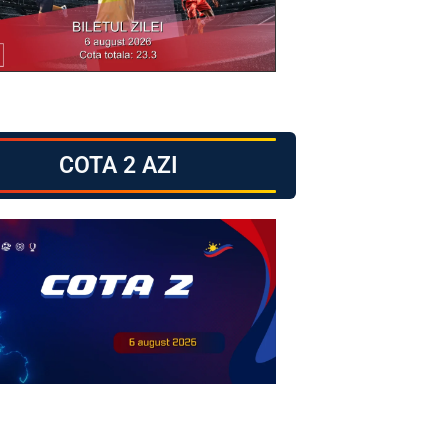
COTA 2 AZI