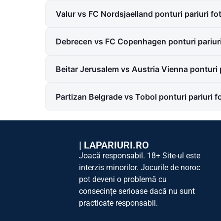
Valur vs FC Nordsjaelland ponturi pariuri f
Debrecen vs FC Copenhagen ponturi pariur
Beitar Jerusalem vs Austria Vienna ponturi 
Partizan Belgrade vs Tobol ponturi pariuri 
|
LAPARIURI.RO
Joacă responsabil. 18+ Site-ul este
interzis minorilor. Jocurile de noroc
pot deveni o problemă cu
consecințe serioase dacă nu sunt
practicate responsabil.