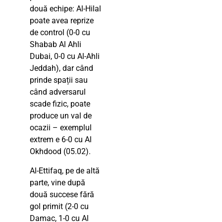
două echipe: Al-Hilal
poate avea reprize
de control (0-0 cu
Shabab Al Ahli
Dubai, 0-0 cu Al-Ahli
Jeddah), dar când
prinde spații sau
când adversarul
scade fizic, poate
produce un val de
ocazii – exemplul
extrem e 6-0 cu Al
Okhdood (05.02).
Al-Ettifaq, pe de altă
parte, vine după
două succese fără
gol primit (2-0 cu
Damac, 1-0 cu Al