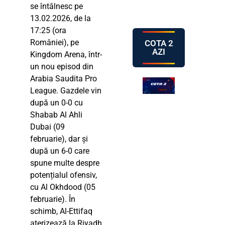
se întâlnesc pe
13.02.2026, de la
17:25 (ora
României), pe
COTA 2
AZI
Kingdom Arena, într-
un nou episod din
Arabia Saudita Pro
League. Gazdele vin
după un 0-0 cu
Shabab Al Ahli
Dubai (09
februarie), dar și
după un 6-0 care
spune multe despre
potențialul ofensiv,
cu Al Okhdood (05
februarie). În
schimb, Al-Ettifaq
aterizează la Riyadh