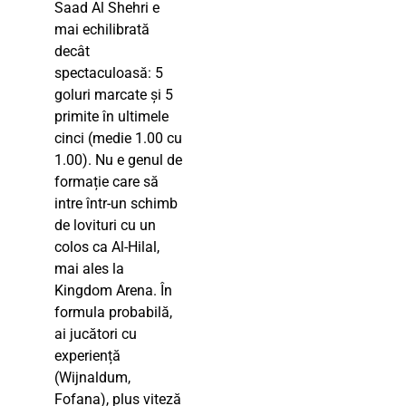
Saad Al Shehri e
mai echilibrată
decât
spectaculoasă: 5
goluri marcate și 5
primite în ultimele
cinci (medie 1.00 cu
1.00). Nu e genul de
formație care să
intre într-un schimb
de lovituri cu un
colos ca Al-Hilal,
mai ales la
Kingdom Arena. În
formula probabilă,
ai jucători cu
experiență
(Wijnaldum,
Fofana), plus viteză