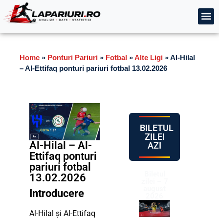
Home
»
Ponturi Pariuri
»
Fotbal
»
Alte Ligi
»
Al-Hilal
– Al-Ettifaq ponturi pariuri fotbal 13.02.2026
BILETUL
ZILEI
Al-Hilal – Al-
AZI
Ettifaq ponturi
pariuri fotbal
Biletul
13.02.2026
zilei – 7
august
Introducere
2026
Al-Hilal și Al-Ettifaq