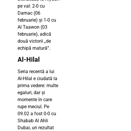
pe val: 2-0 cu
Damac (06
februarie) și 1-0 cu
Al Taawon (03
februarie), adică
două victorii „de
echipă matură”.
Al-Hilal
Seria recentă a lui
Al-Hilal e ciudată la
prima vedere: multe
egaluri, dar și
momente în care
rupe meciul. Pe
09.02 a fost 0-0 cu
Shabab Al Ahli
Dubai, un rezultat