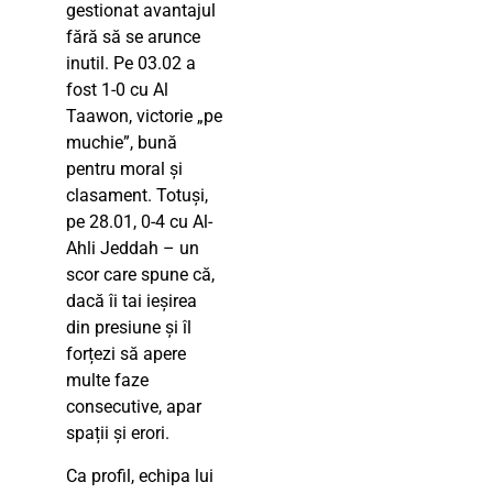
gestionat avantajul
fără să se arunce
inutil. Pe 03.02 a
fost 1-0 cu Al
Taawon, victorie „pe
muchie”, bună
pentru moral și
clasament. Totuși,
pe 28.01, 0-4 cu Al-
Ahli Jeddah – un
scor care spune că,
dacă îi tai ieșirea
din presiune și îl
forțezi să apere
multe faze
consecutive, apar
spații și erori.
Ca profil, echipa lui