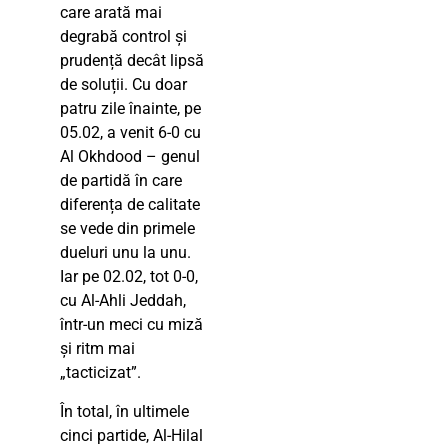
care arată mai
degrabă control și
prudență decât lipsă
de soluții. Cu doar
patru zile înainte, pe
05.02, a venit 6-0 cu
Al Okhdood – genul
de partidă în care
diferența de calitate
se vede din primele
dueluri unu la unu.
Iar pe 02.02, tot 0-0,
cu Al-Ahli Jeddah,
într-un meci cu miză
și ritm mai
„tacticizat”.
În total, în ultimele
cinci partide, Al-Hilal