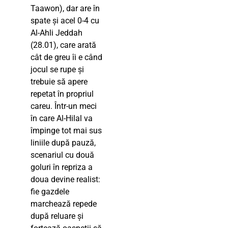
Taawon), dar are în
spate și acel 0-4 cu
Al-Ahli Jeddah
(28.01), care arată
cât de greu îi e când
jocul se rupe și
trebuie să apere
repetat în propriul
careu. Într-un meci
în care Al-Hilal va
împinge tot mai sus
liniile după pauză,
scenariul cu două
goluri în repriza a
doua devine realist:
fie gazdele
marchează repede
după reluare și