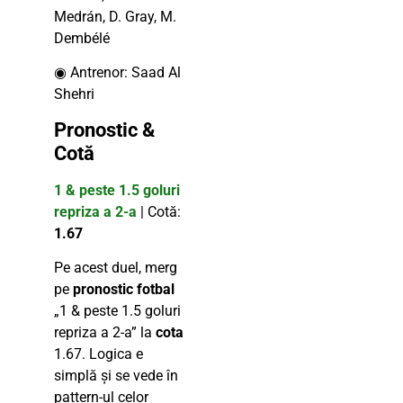
Medrán, D. Gray, M.
Dembélé
◉ Antrenor: Saad Al
Shehri
Pronostic &
Cotă
1 & peste 1.5 goluri
repriza a 2-a
| Cotă:
1.67
Pe acest duel, merg
pe
pronostic fotbal
„1 & peste 1.5 goluri
repriza a 2-a” la
cota
1.67. Logica e
simplă și se vede în
pattern-ul celor