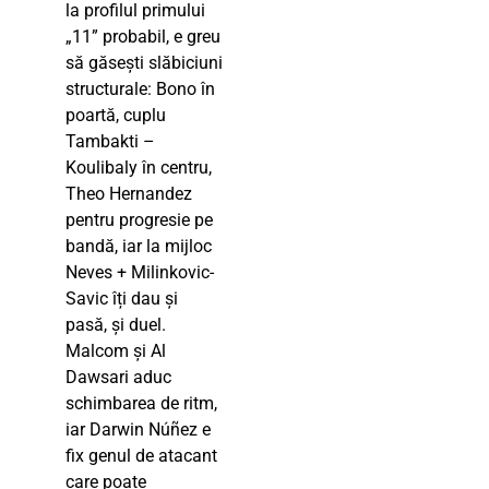
la profilul primului
„11” probabil, e greu
să găsești slăbiciuni
structurale: Bono în
poartă, cuplu
Tambakti –
Koulibaly în centru,
Theo Hernandez
pentru progresie pe
bandă, iar la mijloc
Neves + Milinkovic-
Savic îți dau și
pasă, și duel.
Malcom și Al
Dawsari aduc
schimbarea de ritm,
iar Darwin Núñez e
fix genul de atacant
care poate