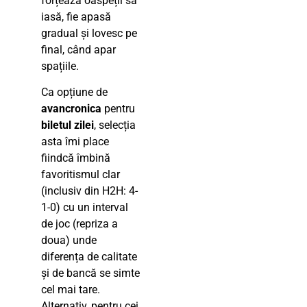
forțează oaspeții să
iasă, fie apasă
gradual și lovesc pe
final, când apar
spațiile.
Ca opțiune de
avancronica
pentru
biletul zilei
, selecția
asta îmi place
fiindcă îmbină
favoritismul clar
(inclusiv din H2H: 4-
1-0) cu un interval
de joc (repriza a
doua) unde
diferența de calitate
și de bancă se simte
cel mai tare.
Alternativ, pentru cei