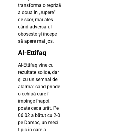
transforma o repriză
a doua în „rupere”
de scor, mai ales
când adversarul
obosește și începe
să apere mai jos.
Al-Ettifaq
Al-Ettifaq vine cu
rezultate solide, dar
și cu un semnal de
alarmă: când prinde
o echipă care îl
împinge înapoi,
poate ceda urât. Pe
06.02 a bătut cu 2-0
pe Damac, un meci
tipic în care a