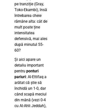
pe tranziție (Gray,
Toko-Ekambi), însă
întrebarea cheie
rămâne alta: cât de
mult poate ține
intensitatea
defensivă, mai ales
după minutul 55-
60?
Și aici apare un
detaliu important
pentru
ponturi
pariuri
: Al-Ettifaq a
arătat că știe să
închidă un 1-0, dar
când scapă meciul
din mână (vezi 0-4
cu Al-Ahli Jeddah),