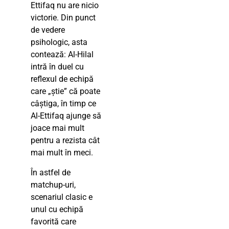
Ettifaq nu are nicio
victorie. Din punct
de vedere
psihologic, asta
contează: Al-Hilal
intră în duel cu
reflexul de echipă
care „știe” că poate
câștiga, în timp ce
Al-Ettifaq ajunge să
joace mai mult
pentru a rezista cât
mai mult în meci.
În astfel de
matchup-uri,
scenariul clasic e
unul cu echipă
favorită care