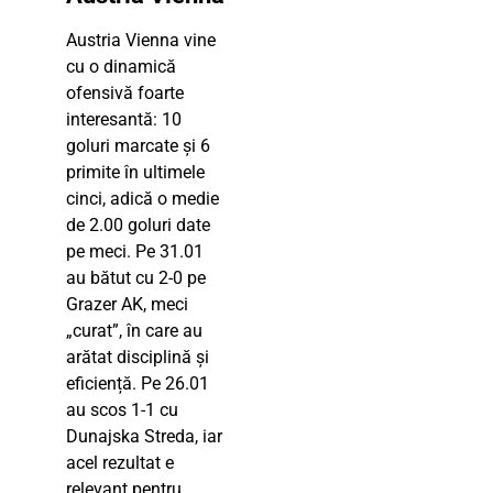
Austria Vienna vine
cu o dinamică
ofensivă foarte
interesantă: 10
goluri marcate și 6
primite în ultimele
cinci, adică o medie
de 2.00 goluri date
pe meci. Pe 31.01
au bătut cu 2-0 pe
Grazer AK, meci
„curat”, în care au
arătat disciplină și
eficiență. Pe 26.01
au scos 1-1 cu
Dunajska Streda, iar
acel rezultat e
relevant pentru