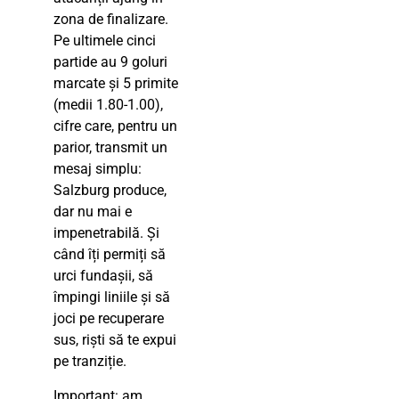
zona de finalizare.
Pe ultimele cinci
partide au 9 goluri
marcate și 5 primite
(medii 1.80-1.00),
cifre care, pentru un
parior, transmit un
mesaj simplu:
Salzburg produce,
dar nu mai e
impenetrabilă. Și
când îți permiți să
urci fundașii, să
împingi liniile și să
joci pe recuperare
sus, riști să te expui
pe tranziție.
Important: am