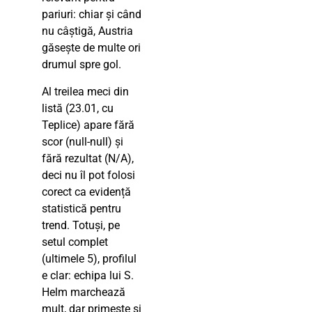
pariuri: chiar și când
nu câștigă, Austria
găsește de multe ori
drumul spre gol.
Al treilea meci din
listă (23.01, cu
Teplice) apare fără
scor (null-null) și
fără rezultat (N/A),
deci nu îl pot folosi
corect ca evidență
statistică pentru
trend. Totuși, pe
setul complet
(ultimele 5), profilul
e clar: echipa lui S.
Helm marchează
mult, dar primește și