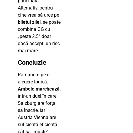
principală.
Alternativ, pentru
cine vrea să urce pe
biletul zilei
, se poate
combina GG cu
„peste 2.5” doar
dacă accepți un risc
mai mare.
Concluzie
Rămânem pe o
alegere logică:
Ambele marchează
,
într-un duel în care
Salzburg are forța
să înscrie, iar
Austria Vienna are
suficientă eficiență
cât să „muște”