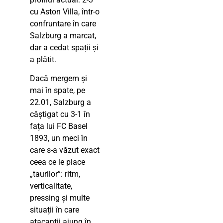
cu Aston Villa, într-o
confruntare în care
Salzburg a marcat,
dar a cedat spații și
a plătit.
Dacă mergem și
mai în spate, pe
22.01, Salzburg a
câștigat cu 3-1 în
fața lui FC Basel
1893, un meci în
care s-a văzut exact
ceea ce le place
„taurilor”: ritm,
verticalitate,
pressing și multe
situații în care
atacanții ajung în