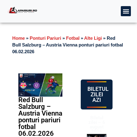
Home
»
Ponturi Pariuri
»
Fotbal
»
Alte Ligi
»
Red
Bull Salzburg – Austria Vienna ponturi pariuri fotbal
06.02.2026
BILETUL
ZILEI
Red Bull
AZI
Salzburg –
Austria Vienna
Biletul
ponturi pariuri
zilei – 6
fotbal
august
2026
06.02.2026