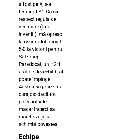
a fost pe X, s-a
terminat Y”. Ca să
respect regula de
verificare (fără
invenții), mă opresc
la rezumatul oficial:
5-0 la victorii pentru
Salzburg.
Paradoxal, un H2H
atât de dezechilibrat
poate împinge
Austria să joace mai
curajos: dacă tot
pleci outsider,
măcar încerci să
marchezi și să
schimbi povestea.
Echipe