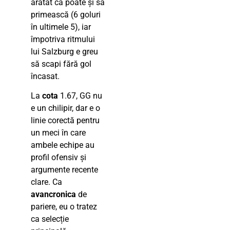
arătat că poate și să
primească (6 goluri
în ultimele 5), iar
împotriva ritmului
lui Salzburg e greu
să scapi fără gol
încasat.
La
cota
1.67, GG nu
e un chilipir, dar e o
linie corectă pentru
un meci în care
ambele echipe au
profil ofensiv și
argumente recente
clare. Ca
avancronica
de
pariere, eu o tratez
ca selecție