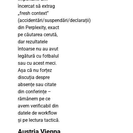
încercat să extrag
„fresh context”
(accidentări/suspendări/declarații)
din Perplexity, exact
pe căutarea cerută,
dar rezultatele
întoarse nu au avut
legătură cu fotbalul
sau cu acest meci.
Așa că nu forțez
discuția despre
absențe sau citate
din conferințe –
rămânem pe ce
avem verificabil din
datele de workflow
și pe lectura tactică.
Austria Vienna