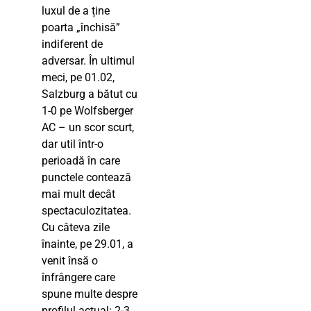
luxul de a ține
poarta „închisă”
indiferent de
adversar. În ultimul
meci, pe 01.02,
Salzburg a bătut cu
1-0 pe Wolfsberger
AC – un scor scurt,
dar util într-o
perioadă în care
punctele contează
mai mult decât
spectaculozitatea.
Cu câteva zile
înainte, pe 29.01, a
venit însă o
înfrângere care
spune multe despre
profilul actual: 2-3