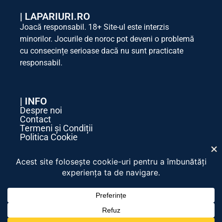
|
LAPARIURI.RO
Joacă responsabil. 18+ Site-ul este interzis
minorilor. Jocurile de noroc pot deveni o problemă
cu consecințe serioase dacă nu sunt practicate
responsabil.
| INFO
Despre noi
Contact
Termeni și Condiții
Politica Cookie
Politica de Confidențialitate
| SOCIAL MEDIA