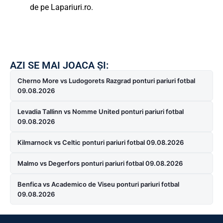
de pe Lapariuri.ro.
AZI SE MAI JOACA ȘI:
Cherno More vs Ludogorets Razgrad ponturi pariuri fotbal
09.08.2026
Levadia Tallinn vs Nomme United ponturi pariuri fotbal
09.08.2026
Kilmarnock vs Celtic ponturi pariuri fotbal 09.08.2026
Malmo vs Degerfors ponturi pariuri fotbal 09.08.2026
Benfica vs Academico de Viseu ponturi pariuri fotbal
09.08.2026