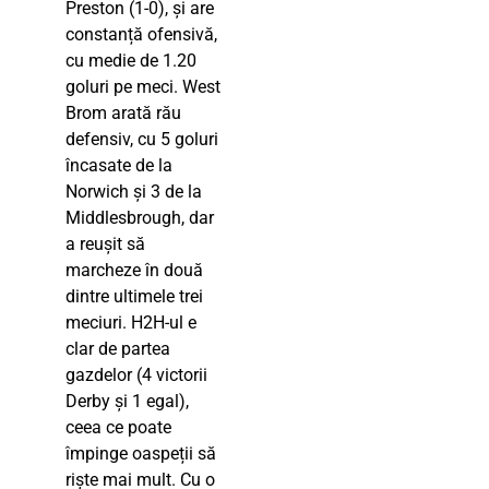
Preston (1-0), și are
constanță ofensivă,
cu medie de 1.20
goluri pe meci. West
Brom arată rău
defensiv, cu 5 goluri
încasate de la
Norwich și 3 de la
Middlesbrough, dar
a reușit să
marcheze în două
dintre ultimele trei
meciuri. H2H-ul e
clar de partea
gazdelor (4 victorii
Derby și 1 egal),
ceea ce poate
împinge oaspeții să
riște mai mult. Cu o