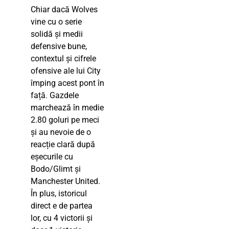
Chiar dacă Wolves
vine cu o serie
solidă și medii
defensive bune,
contextul și cifrele
ofensive ale lui City
împing acest pont în
față. Gazdele
marchează în medie
2.80 goluri pe meci
și au nevoie de o
reacție clară după
eșecurile cu
Bodo/Glimt și
Manchester United.
În plus, istoricul
direct e de partea
lor, cu 4 victorii și