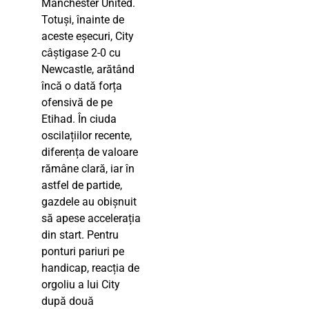
Manchester United.
Totuși, înainte de
aceste eșecuri, City
câștigase 2-0 cu
Newcastle, arătând
încă o dată forța
ofensivă de pe
Etihad. În ciuda
oscilațiilor recente,
diferența de valoare
rămâne clară, iar în
astfel de partide,
gazdele au obișnuit
să apese accelerația
din start. Pentru
ponturi pariuri pe
handicap, reacția de
orgoliu a lui City
după două