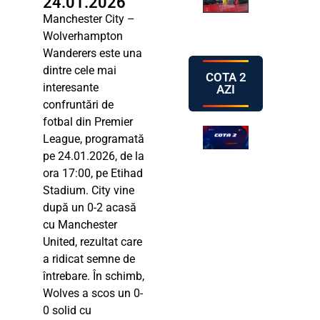
24.01.2026
Manchester City –
Wolverhampton
Wanderers este una
dintre cele mai
COTA 2
interesante
AZI
confruntări de
fotbal din Premier
League, programată
pe 24.01.2026, de la
ora 17:00, pe Etihad
Stadium. City vine
după un 0-2 acasă
cu Manchester
United, rezultat care
a ridicat semne de
întrebare. În schimb,
Wolves a scos un 0-
0 solid cu