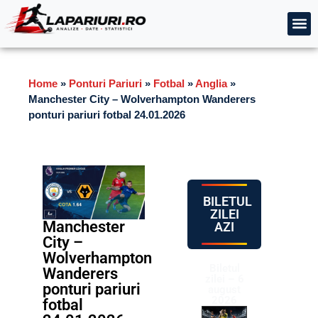
Home
»
Ponturi Pariuri
»
Fotbal
»
Anglia
»
Manchester City – Wolverhampton Wanderers
ponturi pariuri fotbal 24.01.2026
BILETUL
ZILEI
Manchester
AZI
City –
Wolverhampton
Biletul
Wanderers
zilei – 6
ponturi pariuri
august
2026
fotbal