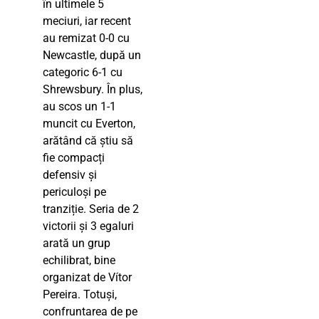
în ultimele 5
meciuri, iar recent
au remizat 0-0 cu
Newcastle, după un
categoric 6-1 cu
Shrewsbury. În plus,
au scos un 1-1
muncit cu Everton,
arătând că știu să
fie compacți
defensiv și
periculoși pe
tranziție. Seria de 2
victorii și 3 egaluri
arată un grup
echilibrat, bine
organizat de Vítor
Pereira. Totuși,
confruntarea de pe