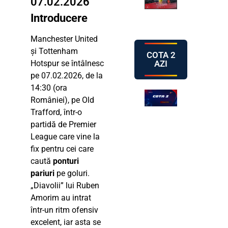
07.02.2026
Introducere
Manchester United
și Tottenham
COTA 2
AZI
Hotspur se întâlnesc
pe 07.02.2026, de la
14:30 (ora
României), pe Old
Trafford, într-o
partidă de Premier
League care vine la
fix pentru cei care
caută
ponturi
pariuri
pe goluri.
„Diavolii” lui Ruben
Amorim au intrat
într-un ritm ofensiv
excelent, iar asta se