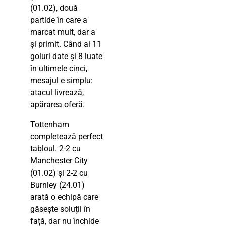
(01.02), două
partide în care a
marcat mult, dar a
și primit. Când ai 11
goluri date și 8 luate
în ultimele cinci,
mesajul e simplu:
atacul livrează,
apărarea oferă.
Tottenham
completează perfect
tabloul. 2-2 cu
Manchester City
(01.02) și 2-2 cu
Burnley (24.01)
arată o echipă care
găsește soluții în
față, dar nu închide