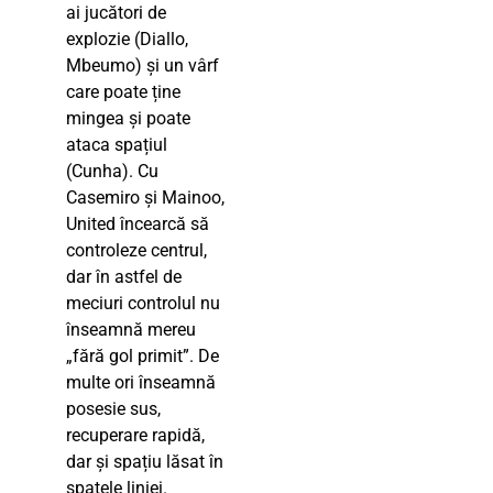
ai jucători de
explozie (Diallo,
Mbeumo) și un vârf
care poate ține
mingea și poate
ataca spațiul
(Cunha). Cu
Casemiro și Mainoo,
United încearcă să
controleze centrul,
dar în astfel de
meciuri controlul nu
înseamnă mereu
„fără gol primit”. De
multe ori înseamnă
posesie sus,
recuperare rapidă,
dar și spațiu lăsat în
spatele liniei.