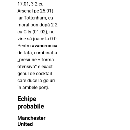
17.01, 3-2 cu
Arsenal pe 25.01).
Iar Tottenham, cu
moral bun după 2-2
cu City (01.02), nu
vine să joace la 0-0.
Pentru
avancronica
de față, combinația
„presiune + formă
ofensivă” e exact
genul de cocktail
care duce la goluri
în ambele porți.
Echipe
probabile
Manchester
United