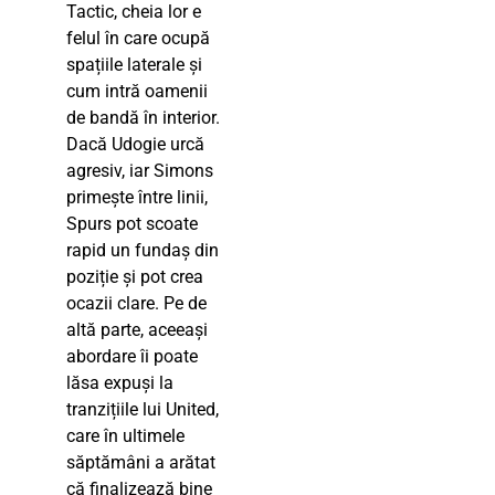
Tactic, cheia lor e
felul în care ocupă
spațiile laterale și
cum intră oamenii
de bandă în interior.
Dacă Udogie urcă
agresiv, iar Simons
primește între linii,
Spurs pot scoate
rapid un fundaș din
poziție și pot crea
ocazii clare. Pe de
altă parte, aceeași
abordare îi poate
lăsa expuși la
tranzițiile lui United,
care în ultimele
săptămâni a arătat
că finalizează bine