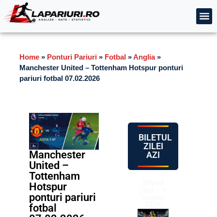
Home
»
Ponturi Pariuri
»
Fotbal
»
Anglia
»
Manchester United – Tottenham Hotspur ponturi
pariuri fotbal 07.02.2026
BILETUL
ZILEI
Manchester
AZI
United –
Tottenham
Biletul
Hotspur
zilei – 9
ponturi pariuri
august
2026
fotbal