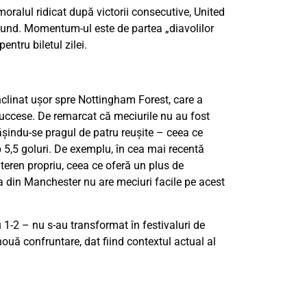
moralul ridicat după victorii consecutive, United
round. Momentum-ul este de partea „diavolilor
pentru biletul zilei.
 înclinat ușor spre Nottingham Forest, care a
2 succese. De remarcat că meciurile nu au fost
pășindu-se pragul de patru reușite – ceea ce
ub 5,5 goluri. De exemplu, în cea mai recentă
e teren propriu, ceea ce oferă un plus de
a din Manchester nu are meciuri facile pe acest
 1-2 – nu s-au transformat în festivaluri de
nouă confruntare, dat fiind contextul actual al