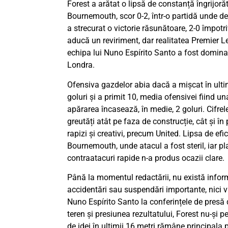
Forest a arătat o lipsă de constanță îngrijoră
Bournemouth, scor 0-2, într-o partidă unde de
a strecurat o victorie răsunătoare, 2-0 împot
aducă un reviriment, dar realitatea Premier L
echipa lui Nuno Espírito Santo a fost domina
Londra.
Ofensiva gazdelor abia dacă a mișcat în ultim
goluri și a primit 10, media ofensivei fiind u
apărarea încasează, în medie, 2 goluri. Cifrel
greutăți atât pe faza de construcție, cât și în
rapizi și creativi, precum United. Lipsa de efic
Bournemouth, unde atacul a fost steril, iar pla
contraatacuri rapide n-a produs ocazii clare.
Până la momentul redactării, nu există informa
accidentări sau suspendări importante, nici 
Nuno Espírito Santo la conferințele de presă
teren și presiunea rezultatului, Forest nu-și 
de idei în ultimii 16 metri rămâne principala 