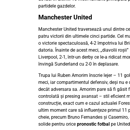
partidele gazdelor.
Manchester United
Manchester United traversează unul dintre c
patru victorii din ultimele cinci partide. Cel 
o victorie spectaculoasă, 4-2 împotriva lui Br
datoria. Înainte de acest meci, „diavolii roșii”
Liverpool, 2-1, într-un derby ce le-a ridicat 
învingă Sunderland cu 2-0 în deplasare.
Trupa lui Ruben Amorim înscrie lejer – 11 golu
meci, iar compartimentul defensiv, deși nu e d
decât adversara sa. Amorim pare să fi găsit
controlată și presing avansat – stil eficient 
construcție, exact cum e cazul actualei Forest
ultim moment care să influențeze primul 11 
cheie, precum Bruno Fernandes și Casemiro, 
solide pentru orice
pronostic fotbal
pe United 