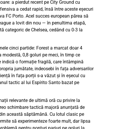
toare: a pierdut recent pe City Ground cu
fensiva a cedat rapid, însă între aceste eșecuri
riva FC Porto. Acel succes european părea să
eague a lovit din nou — în penultima etapă,
tă categoric de Chelsea, cedând cu 0-3 la
ele cinci partide: Forest a marcat doar 4
na modestă, 0,8 goluri pe meci, în timp ce
e indică o formație fragilă, care întâmpină
 propria jumătate, indeosebi în fața adversarilor
iență în fața porții s-a văzut și în eșecul cu
nul tactic al lui Espírito Santo bazat pe
ții relevante de ultimă oră cu privire la
vreo schimbare tactică majoră anunțată de
 din această săptămână. Cu lotul clasic pe
permite să experimenteze foarte mult, dar lipsa
problemă pentru ponturi pariuri pe goluri la