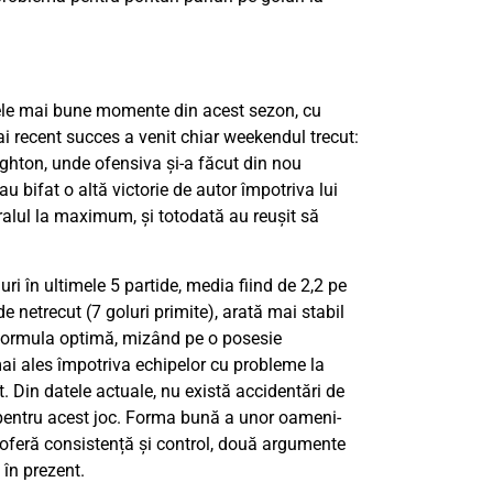
ele mai bune momente din acest sezon, cu
mai recent succes a venit chiar weekendul trecut:
ighton, unde ofensiva și-a făcut din nou
 au bifat o altă victorie de autor împotriva lui
moralul la maximum, și totodată au reușit să
ri în ultimele 5 partide, media fiind de 2,2 pe
e netrecut (7 goluri primite), arată mai stabil
 formula optimă, mizând pe o posesie
mai ales împotriva echipelor cu probleme la
. Din datele actuale, nu există accidentări de
pentru acest joc. Forma bună a unor oameni-
oferă consistență și control, două argumente
în prezent.