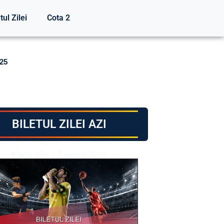
tul Zilei
Cota 2
025
BILETUL ZILEI AZI
Biletul zilei – 7 august 2026