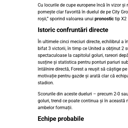
Cu locurile de cupe europene încă în vizor și 
pornește clar favorită în duelul de pe City G
roșii,” sporind valoarea unui
pronostic
tip X2 
Istoric confruntări directe
În ultimele cinci meciuri directe, echilibrul a
bifat 3 victorii, în timp ce United a obținut 
spectaculoase la capitolul goluri, rareori de
susține și statistica pentru ponturi pariuri s
întâlnire directă, Forest a reușit să câștige p
motivație pentru gazde și arată clar că echip
stadion.
Scorurile din aceste dueluri – precum 2-0 sau
goluri, trend ce poate continua și în această 
ambelor formații.
Echipe probabile