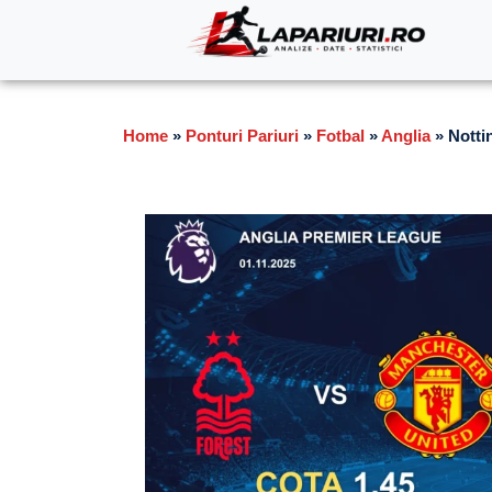
Home
»
Ponturi Pariuri
»
Fotbal
»
Anglia
»
Notti