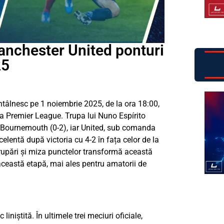
nchester United ponturi
25
tâlnesc pe 1 noiembrie 2025, de la ora 18:00,
lia Premier League. Trupa lui Nuno Espírito
 Bournemouth (0-2), iar United, sub comanda
lentă după victoria cu 4-2 în fața celor de la
rupări și miza punctelor transformă această
 această etapă, mai ales pentru amatorii de
liniștită. În ultimele trei meciuri oficiale,