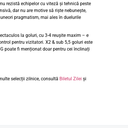
 nu rezistă echipelor cu viteză și tehnică peste
nsivă, dar nu are motive să riște nebunește,
t uneori pragmatism, mai ales în duelurile
spectaculos la goluri, cu 3-4 reușite maxim – e
trol pentru vizitatori. X2 & sub 5,5 goluri este
GG poate fi menționat doar pentru cei înclinați
ulte selecții zilnice, consultă
Biletul Zilei
și