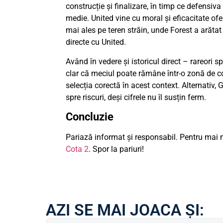
construcție și finalizare, în timp ce defensiva
medie. United vine cu moral și eficacitate ofe
mai ales pe teren străin, unde Forest a arăta
directe cu United.
Având în vedere și istoricul direct – rareori 
clar că meciul poate rămâne într-o zonă de con
selecția corectă în acest context. Alternativ, 
spre riscuri, deși cifrele nu îl susțin ferm.
Concluzie
Pariază informat și responsabil. Pentru mai m
Cota 2
. Spor la pariuri!
AZI SE MAI JOACA ȘI: