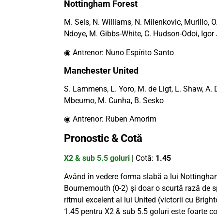
Nottingham Forest
M. Sels, N. Williams, N. Milenkovic, Murillo, 
Ndoye, M. Gibbs-White, C. Hudson-Odoi, Igor
◉ Antrenor: Nuno Espírito Santo
Manchester United
S. Lammens, L. Yoro, M. de Ligt, L. Shaw, A. D
Mbeumo, M. Cunha, B. Sesko
◉ Antrenor: Ruben Amorim
Pronostic & Cotă
X2 & sub 5.5 goluri
| Cotă:
1.45
Având în vedere forma slabă a lui Nottingham
Bournemouth (0-2) și doar o scurtă rază de sp
ritmul excelent al lui United (victorii cu Brig
1.45 pentru X2 & sub 5.5 goluri este foarte c