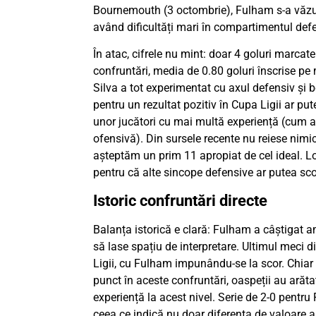
Bournemouth (3 octombrie), Fulham s-a văzut î
având dificultăți mari în compartimentul defe
În atac, cifrele nu mint: doar 4 goluri marcate
confruntări, media de 0.80 goluri înscrise pe
Silva a tot experimentat cu axul defensiv și be
pentru un rezultat pozitiv în Cupa Ligii ar pu
unor jucători cu mai multă experiență (cum ar
ofensivă). Din sursele recente nu reiese nimi
așteptăm un prim 11 apropiat de cel ideal. Lond
pentru că alte sincope defensive ar putea scoa
Istoric confruntări directe
Balanța istorică e clară: Fulham a câștigat 
să lase spațiu de interpretare. Ultimul meci d
Ligii, cu Fulham impunându-se la scor. Chia
punct în aceste confruntări, oaspeții au arăta
experiență la acest nivel. Serie de 2-0 pentru
ceea ce indică nu doar diferența de valoare a l