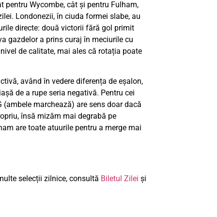
tât pentru Wycombe, cât și pentru Fulham,
zilei. Londonezii, în ciuda formei slabe, au
rile directe: două victorii fără gol primit
a gazdelor a prins curaj în meciurile cu
ivel de calitate, mai ales că rotația poate
ctivă, având în vedere diferența de eșalon,
iașă de a rupe seria negativă. Pentru cei
G (ambele marchează) are sens doar dacă
propriu, însă mizăm mai degrabă pe
ulham are toate atuurile pentru a merge mai
ulte selecții zilnice, consultă
Biletul Zilei
și