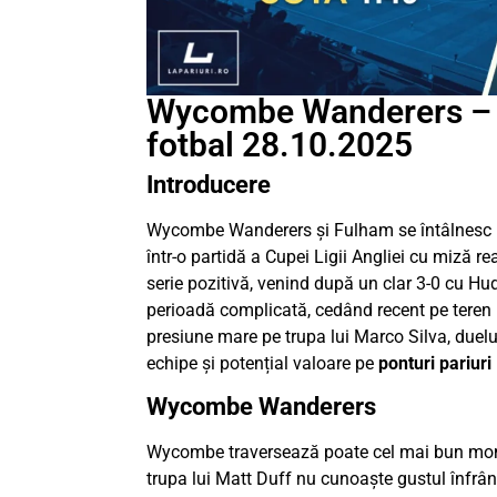
Wycombe Wanderers – F
fotbal 28.10.2025
Introducere
Wycombe Wanderers și Fulham se întâlnesc p
într-o partidă a Cupei Ligii Angliei cu miză r
serie pozitivă, venind după un clar 3-0 cu Hu
perioadă complicată, cedând recent pe teren p
presiune mare pe trupa lui Marco Silva, duelul
echipe și potențial valoare pe
ponturi pariuri
Wycombe Wanderers
Wycombe traversează poate cel mai bun moment
trupa lui Matt Duff nu cunoaște gustul înfrân