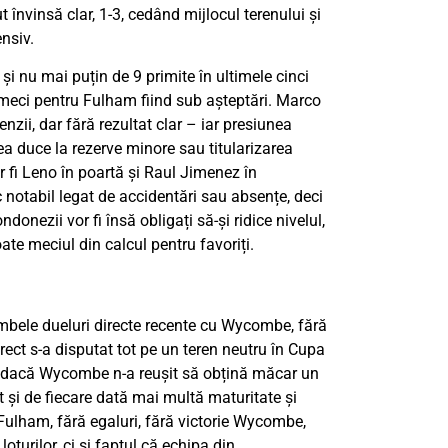
nvinsă clar, 1-3, cedând mijlocul terenului și
nsiv.
 și nu mai puțin de 9 primite în ultimele cinci
 meci pentru Fulham fiind sub așteptări. Marco
nzii, dar fără rezultat clar – iar presiunea
tea duce la rezerve minore sau titularizarea
 fi Leno în poartă și Raul Jimenez în
c notabil legat de accidentări sau absențe, deci
onezii vor fi însă obligați să-și ridice nivelul,
te meciul din calcul pentru favoriți.
ambele dueluri directe recente cu Wycombe, fără
irect s-a disputat tot pe un teren neutru în Cupa
r dacă Wycombe n-a reușit să obțină măcar un
t și de fiecare dată mai multă maturitate și
 Fulham, fără egaluri, fără victorie Wycombe,
oturilor, ci și faptul că echipa din