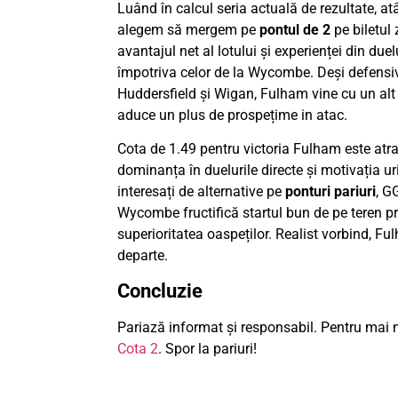
Luând în calcul seria actuală de rezultate, a
alegem să mergem pe
pontul de 2
pe biletul 
avantajul net al lotului și experienței din duelu
împotriva celor de la Wycombe. Deși defensiv
Huddersfield și Wigan, Fulham vine cu un alt n
aduce un plus de prospețime in atac.
Cota de 1.49 pentru victoria Fulham este atra
dominanța în duelurile directe și motivația ur
interesați de alternative pe
ponturi pariuri
, G
Wycombe fructifică startul bun de pe teren 
superioritatea oaspeților. Realist vorbind, F
departe.
Concluzie
Pariază informat și responsabil. Pentru mai m
Cota 2
. Spor la pariuri!