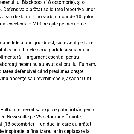
terenul lui Blackpool (18 octombrie), și o
). Defensiva a arătat soliditate împotriva unor
va s-a dezlănțuit: nu vorbim doar de 10 goluri
medie excelentă – 2.00 reușite pe meci – ce
mâne fidelă unui joc direct, cu accent pe faze
Faptul că în ultimele două partide acasă nu au
plimentară – argument esențial pentru
 abordați recent nu au avut calibrul lui Fulham,
iditatea defensivei când presiunea crește.
ivind absențe sau reveniri-cheie, așadar Duff
Fulham e nevoit să explice patru înfrângeri în
ă cu Newcastle pe 25 octombrie. Înainte,
al (18 octombrie) – un duel în care au arătat
e inspirație la finalizare. Iar în deplasare la