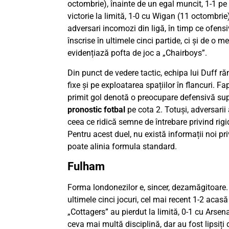
octombrie), înainte de un egal muncit, 1-1 pe 
victorie la limită, 1-0 cu Wigan (11 octombrie
adversari incomozi din ligă, în timp ce ofensi
înscrise în ultimele cinci partide, ci și de o 
evidențiază pofta de joc a „Chairboys”.
Din punct de vedere tactic, echipa lui Duff ră
fixe și pe exploatarea spațiilor în flancuri. 
primit gol denotă o preocupare defensivă su
pronostic fotbal
pe cota 2. Totuși, adversarii
ceea ce ridică semne de întrebare privind rig
Pentru acest duel, nu există informații noi pr
poate alinia formula standard.
Fulham
Forma londonezilor e, sincer, dezamăgitoare. 
ultimele cinci jocuri, cel mai recent 1-2 acas
„Cottagers” au pierdut la limită, 0-1 cu Arsen
ceva mai multă disciplină, dar au fost lipsiți d