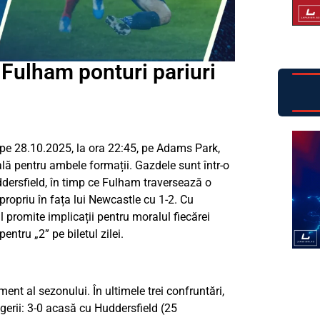
ulham ponturi pariuri
e 28.10.2025, la ora 22:45, pe Adams Park,
eală pentru ambele formații. Gazdele sunt într-o
ddersfield, în timp ce Fulham traversează o
ropriu în fața lui Newcastle cu 1-2. Cu
 promite implicații pentru moralul fiecărei
pentru „2” pe biletul zilei.
 al sezonului. În ultimele trei confruntări,
gerii: 3-0 acasă cu Huddersfield (25