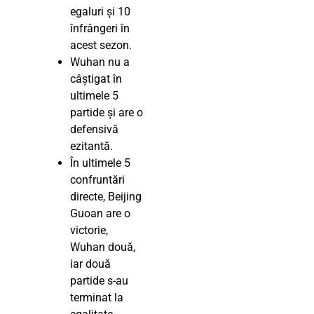
egaluri și 10
înfrângeri în
acest sezon.
Wuhan nu a
câștigat în
ultimele 5
partide și are o
defensivă
ezitantă.
În ultimele 5
confruntări
directe, Beijing
Guoan are o
victorie,
Wuhan două,
iar două
partide s-au
terminat la