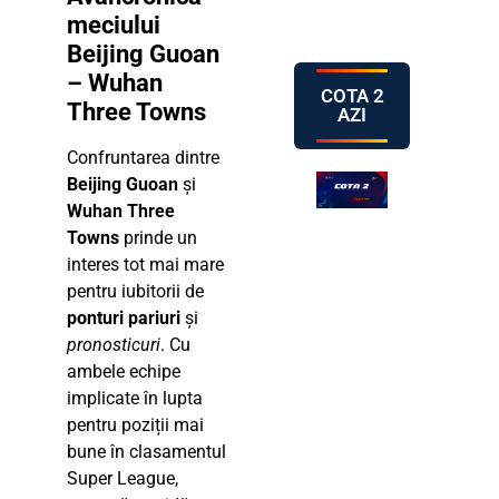
meciului
Beijing Guoan
– Wuhan
COTA 2
Three Towns
AZI
Confruntarea dintre
Beijing Guoan
și
Wuhan Three
Towns
prinde un
interes tot mai mare
pentru iubitorii de
ponturi pariuri
și
pronosticuri
. Cu
ambele echipe
implicate în lupta
pentru poziții mai
bune în clasamentul
Super League,