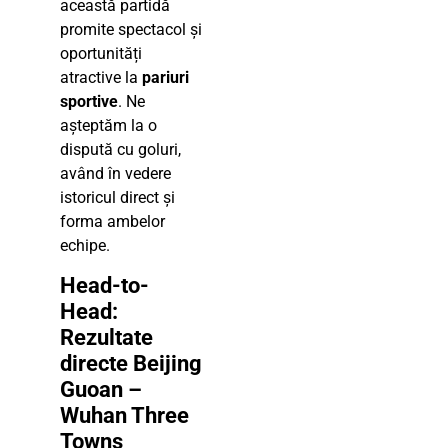
această partidă
promite spectacol și
oportunități
atractive la
pariuri
sportive
. Ne
așteptăm la o
dispută cu goluri,
având în vedere
istoricul direct și
forma ambelor
echipe.
Head-to-
Head:
Rezultate
directe Beijing
Guoan –
Wuhan Three
Towns