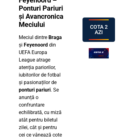
Feyenoord –
Ponturi Pariuri
și Avancronica
Meciului
COTA 2
AZI
Meciul dintre
Braga
și
Feyenoord
din
UEFA Europa
League atrage
atenția pariorilor,
iubitorilor de fotbal
și pasionaților de
ponturi pariuri
. Se
anunță o
confruntare
echilibrată, cu miză
atât pentru biletul
zilei, cât și pentru
cei ce vânează cote