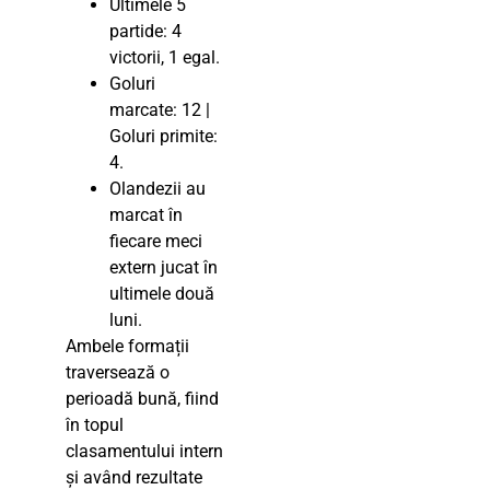
Ultimele 5
partide: 4
victorii, 1 egal.
Goluri
marcate: 12 |
Goluri primite:
4.
Olandezii au
marcat în
fiecare meci
extern jucat în
ultimele două
luni.
Ambele formații
traversează o
perioadă bună, fiind
în topul
clasamentului intern
și având rezultate