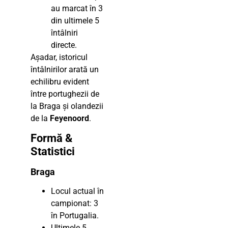
au marcat în 3
din ultimele 5
întâlniri
directe.
Așadar, istoricul
întâlnirilor arată un
echilibru evident
între portughezii de
la Braga și olandezii
de la
Feyenoord
.
Formă &
Statistici
Braga
Locul actual în
campionat: 3
în Portugalia.
Ultimele 5