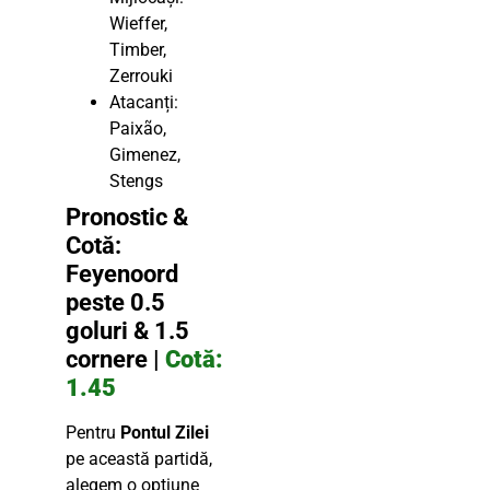
Wieffer,
Timber,
Zerrouki
Atacanți:
Paixão,
Gimenez,
Stengs
Pronostic &
Cotă:
Feyenoord
peste 0.5
goluri & 1.5
cornere |
Cotă:
1.45
Pentru
Pontul Zilei
pe această partidă,
alegem o opțiune