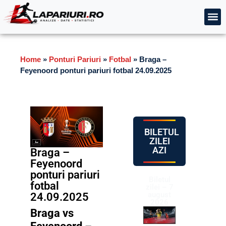
Home
»
Ponturi Pariuri
»
Fotbal
»
Braga –
Feyenoord ponturi pariuri fotbal 24.09.2025
BILETUL
ZILEI
AZI
Braga –
Feyenoord
ponturi pariuri
Biletul
fotbal
zilei – 7
august
24.09.2025
2026
Braga vs