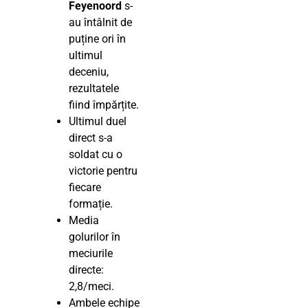
Feyenoord
s-
au întâlnit de
puține ori în
ultimul
deceniu,
rezultatele
fiind împărțite.
Ultimul duel
direct s-a
soldat cu o
victorie pentru
fiecare
formație.
Media
golurilor în
meciurile
directe:
2,8/meci.
Ambele echipe