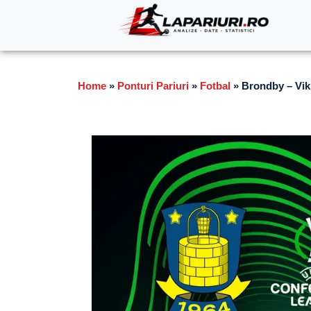
Home
»
Ponturi Pariuri
»
Fotbal
»
Brondby – Viki