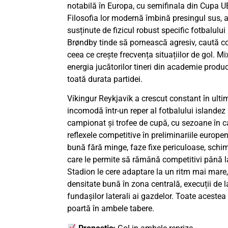
notabilă în Europa, cu semifinala din Cupa 
Filosofia lor modernă îmbină presingul sus, a
susținute de fizicul robust specific fotbalulu
Brøndby tinde să pornească agresiv, caută cor
ceea ce crește frecvența situațiilor de gol. Mix
energia jucătorilor tineri din academie produ
toată durata partidei.
Víkingur Reykjavík a crescut constant în ulti
incomodă într-un reper al fotbalului islandez
campionat și trofee de cupă, cu sezoane în c
reflexele competitive în preliminariile europe
bună fără minge, faze fixe periculoase, schimb 
care le permite să rămână competitivi până l
Stadion le cere adaptare la un ritm mai mare,
densitate bună în zona centrală, execuții de l
fundașilor laterali ai gazdelor. Toate acest
poartă în ambele tabere.