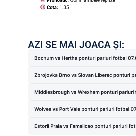
Pronostic:
Gol in ambele reprize
Cota:
1.35
AZI SE MAI JOACA ȘI:
Bochum vs Hertha ponturi pariuri fotbal 07
Zbrojovka Brno vs Slovan Liberec ponturi pa
Middlesbrough vs Wrexham ponturi pariuri 
Wolves vs Port Vale ponturi pariuri fotbal 
Estoril Praia vs Famalicao ponturi pariuri f