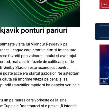
javik ponturi pariuri
rimește vizita lui Víkingur Reykjavík pe
rence League care promite ritm și intensitate
nesc favoriți prin valoarea lotului și avantajul
comod, mai ales în fazele de calificare, unde
v. Brøndby Stadion este recunoscut pentru
i poate accelera startul gazdelor. Ne așteptăm
a căuta să imprime viteză pe benzi și să
pundă tranzițiilor rapide și baloanelor verticale
 cu un palmares care vorbește de la sine:
se Cupe ale Danemarcei și o prezență istorică