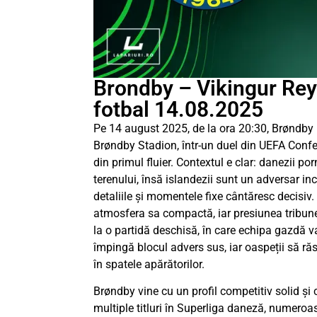
Brondby – Vikingur Reyk
fotbal 14.08.2025
Pe 14 august 2025, de la ora 20:30, Brøndby p
Brøndby Stadion, într-un duel din UEFA Confe
din primul fluier. Contextul e clar: danezii por
terenului, însă islandezii sunt un adversar in
detaliile și momentele fixe cântăresc decisi
atmosfera sa compactă, iar presiunea tribune
la o partidă deschisă, în care echipa gazdă v
împingă blocul advers sus, iar oaspeții să răs
în spatele apărătorilor.
Brøndby vine cu un profil competitiv solid și
multiple titluri în Superliga daneză, numeroa