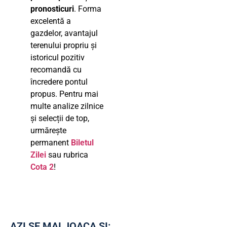
pronosticuri
. Forma
excelentă a
gazdelor, avantajul
terenului propriu și
istoricul pozitiv
recomandă cu
încredere pontul
propus. Pentru mai
multe analize zilnice
și selecții de top,
urmărește
permanent
Biletul
Zilei
sau rubrica
Cota 2
!
AZI SE MAI JOACA ȘI: