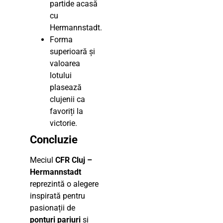
partide acasă
cu
Hermannstadt.
Forma
superioară și
valoarea
lotului
plasează
clujenii ca
favoriți la
victorie.
Concluzie
Meciul
CFR Cluj –
Hermannstadt
reprezintă o alegere
inspirată pentru
pasionații de
ponturi pariuri
și