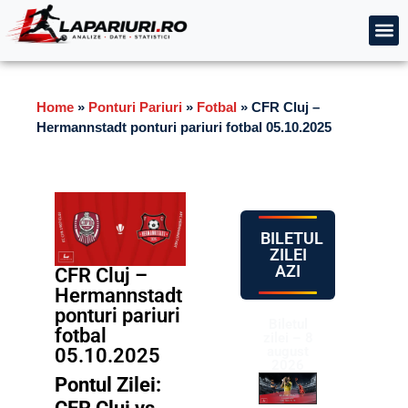
Home
»
Ponturi Pariuri
»
Fotbal
»
CFR Cluj –
Hermannstadt ponturi pariuri fotbal 05.10.2025
BILETUL
ZILEI
AZI
CFR Cluj –
Hermannstadt
ponturi pariuri
Biletul
fotbal
zilei – 8
august
05.10.2025
2026
Pontul Zilei: