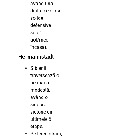
având una
dintre cele mai
solide
defensive –
sub 1
gol/meci
încasat.
Hermannstadt
Sibienii
traversează o
perioadă
modestă,
având o
singură
victorie din
ultimele 5
etape.
Pe teren străin,