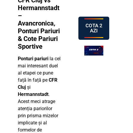
CFR Cluj vs
Hermannstadt
–
Avancronica,
COTA 2
Ponturi Pariuri
AZI
& Cote Pariuri
Sportive
Ponturi pariuri
la cel
mai interesant duel
al etapei ce pune
față în față pe
CFR
Cluj
și
Hermannstadt
.
Acest meci atrage
atenția pariorilor
prin prisma mizelor
implicate și al
formelor de