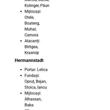
Kolinger, Păun
Mijlocași:
Otele,
Boateng,
Muhar,
Camora
Atacanți:
Bîrligea,
Krasniqi
Hermannstadt
Portar: Letica
Fundași:
Opruț, Bejan,
Stoica, Iancu
Mijlocași:
Alhassan,
Baba