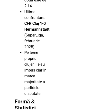
două este de
2.14.
Ultima
confruntare:
CFR Cluj 1-0
Hermannstadt
(SuperLiga,
februarie
2025).
Pe teren
propriu,
clujenii s-au
impus clar în
marea
majoritate a
partidelor
disputate.
Formă &
Statistici