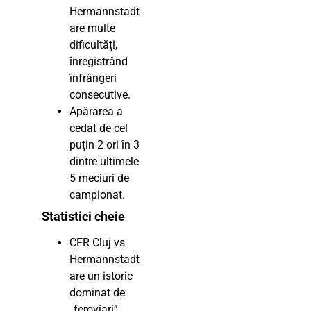
Hermannstadt
are multe
dificultăți,
înregistrând
înfrângeri
consecutive.
Apărarea a
cedat de cel
puțin 2 ori în 3
dintre ultimele
5 meciuri de
campionat.
Statistici cheie
CFR Cluj vs
Hermannstadt
are un istoric
dominat de
„feroviari”.