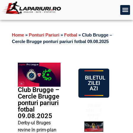
Home
»
Ponturi Pariuri
»
Fotbal
»
Club Brugge –
Cercle Brugge ponturi pariuri fotbal 09.08.2025
BILETUL
ZILEI
AZI
Club Brugge –
Cercle Brugge
ponturi pariuri
Biletul
fotbal
zilei – 8
august
09.08.2025
2026
Derby-ul Bruges
revine în prim-plan