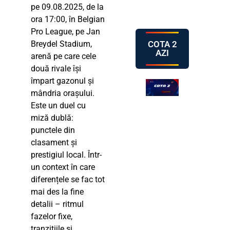
pe 09.08.2025, de la
ora 17:00, în Belgian
Pro League, pe Jan
COTA 2
Breydel Stadium,
AZI
arenă pe care cele
două rivale își
împart gazonul și
mândria orașului.
Este un duel cu
miză dublă:
punctele din
clasament și
prestigiul local. Într-
un context în care
diferențele se fac tot
mai des la fine
detalii – ritmul
fazelor fixe,
tranzițiile și