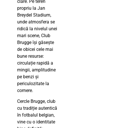
clare. Pe teren
propriu la Jan
Breydel Stadium,
unde atmosfera se
ridică la nivelul unei
mari scene, Club
Brugge își găsește
de obicei cele mai
bune resurse:
circulație rapidă a
mingii, amplitudine
pe benzi și
periculozitate la
cornere.
Cercle Brugge, club
cu tradiție autentică
în fotbalul belgian,
vine cu o identitate