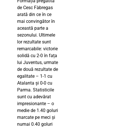
Formația pregătită
de Cesc Fàbregas
arată din ce în ce
mai convingător în
această parte a
sezonului. Ultimele
lor rezultate sunt
remarcabile: victorie
solidă cu 2-0 în fața
lui Juventus, urmate
de două rezultate de
egalitate – 1-1 cu
Atalanta și 0-0 cu
Parma. Statisticile
sunt cu adevărat
impresionante – o
medie de 1.40 goluri
marcate pe meci și
numai 0.40 goluri