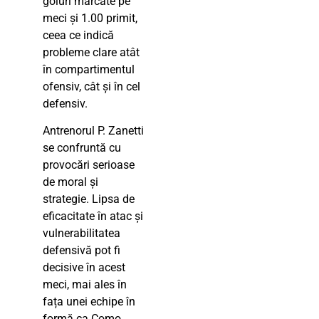
goluri marcate pe
meci și 1.00 primit,
ceea ce indică
probleme clare atât
în compartimentul
ofensiv, cât și în cel
defensiv.
Antrenorul P. Zanetti
se confruntă cu
provocări serioase
de moral și
strategie. Lipsa de
eficacitate în atac și
vulnerabilitatea
defensivă pot fi
decisive în acest
meci, mai ales în
fața unei echipe în
formă ca Como.