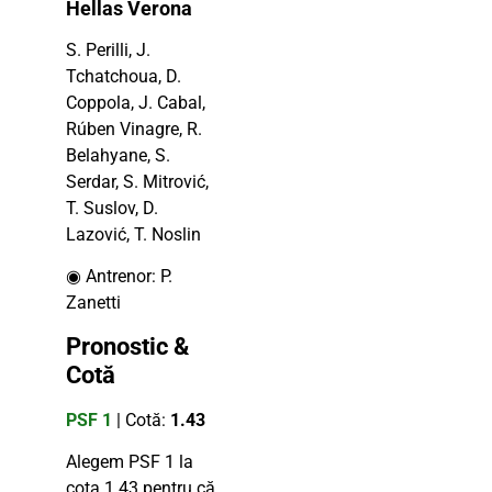
Hellas Verona
S. Perilli, J.
Tchatchoua, D.
Coppola, J. Cabal,
Rúben Vinagre, R.
Belahyane, S.
Serdar, S. Mitrović,
T. Suslov, D.
Lazović, T. Noslin
◉ Antrenor: P.
Zanetti
Pronostic &
Cotă
PSF 1
| Cotă:
1.43
Alegem PSF 1 la
cota 1.43 pentru că