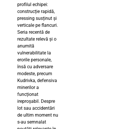
profilul echipei:
construcție rapidă,
pressing susținut și
verticale pe flancuri.
Seria recentă de
rezultate relevă și o
anumită
vulnerabilitate la
erorile personale,
însă cu adversare
modeste, precum
Kudrivka, defensiva
minerilor a
funcționat
ireproșabil. Despre
lot sau accidentări
de ultim moment nu
s-au semnalat
noutăți relevante în