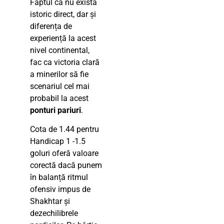
Faptul că nu există
istoric direct, dar și
diferența de
experiență la acest
nivel continental,
fac ca victoria clară
a minerilor să fie
scenariul cel mai
probabil la acest
ponturi pariuri
.
Cota de 1.44 pentru
Handicap 1 -1.5
goluri oferă valoare
corectă dacă punem
în balanță ritmul
ofensiv impus de
Shakhtar și
dezechilibrele