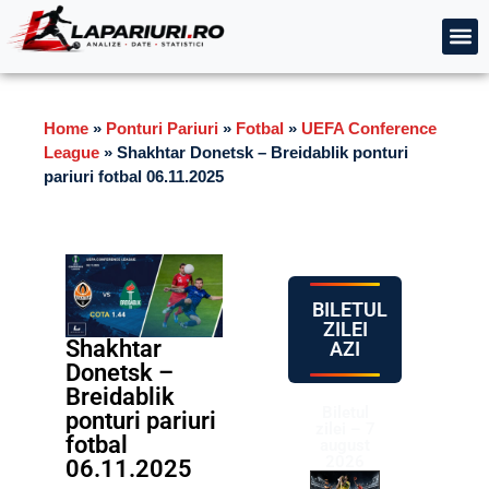
Home
»
Ponturi Pariuri
»
Fotbal
»
UEFA Conference
League
»
Shakhtar Donetsk – Breidablik ponturi
pariuri fotbal 06.11.2025
BILETUL
ZILEI
Shakhtar
AZI
Donetsk –
Breidablik
Biletul
ponturi pariuri
zilei – 7
fotbal
august
2026
06.11.2025