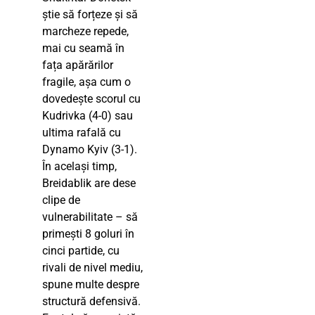
știe să forțeze și să
marcheze repede,
mai cu seamă în
fața apărărilor
fragile, așa cum o
dovedește scorul cu
Kudrivka (4-0) sau
ultima rafală cu
Dynamo Kyiv (3-1).
În același timp,
Breidablik are dese
clipe de
vulnerabilitate – să
primești 8 goluri în
cinci partide, cu
rivali de nivel mediu,
spune multe despre
structură defensivă.