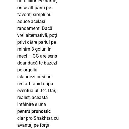
nordicilor. Pe hârtie,
orice alt pariu pe
favoriți simpli nu
aduce același
randament. Dacă
vrei alternativă, poți
privi către pariul pe
minim 3 goluri în
meci – GG are sens
doar dacă te bazezi
pe orgoliul
islandezilor și un
restart rapid după
eventualul 0-2. Dar,
realist, această
întâlnire e una
pentru
pronostic
clar pro Shakhtar, cu
avantaj pe forța