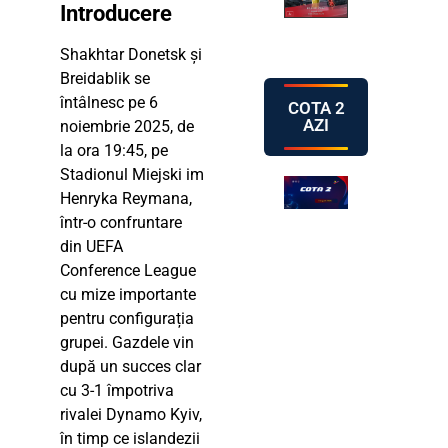
Introducere
Shakhtar Donetsk și
Breidablik se
întâlnesc pe 6
COTA 2
AZI
noiembrie 2025, de
la ora 19:45, pe
Stadionul Miejski im
Henryka Reymana,
într-o confruntare
din UEFA
Conference League
cu mize importante
pentru configurația
grupei. Gazdele vin
după un succes clar
cu 3-1 împotriva
rivalei Dynamo Kyiv,
în timp ce islandezii