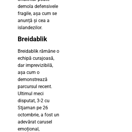
demola defensivele
fragile, așa cum se
anunță și cea a
islandezilor.
Breidablik
Breidablik rămâne o
echipă curajoasă,
dar imprevizibilă,
așa cum o
demonstrează
parcursul recent.
Ultimul meci
disputat, 3-2 cu
Stjarnan pe 26
octombrie, a fost un
adevărat carusel
emoțional,