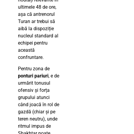
ultimele 48 de ore,
așa că antrenorul
Turan ar trebui să
aibă la dispoziție
nucleul standard al
echipei pentru
această
confruntare.
Pentru zona de
ponturi pariuri
, e de
urmărit tonusul
ofensiv și forța
grupului atunci
când joacă în rol de
gazdă (chiar și pe
teren neutru), unde
ritmul impus de
Shakhtar poate