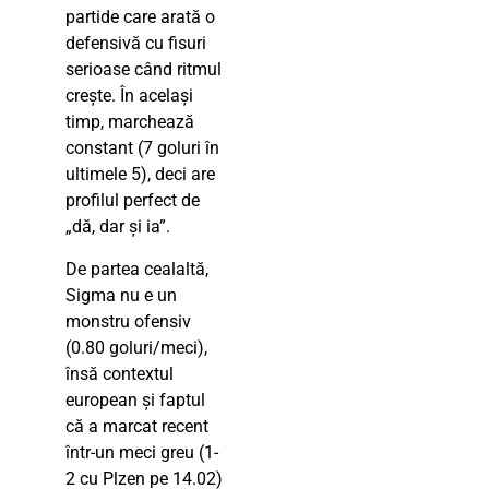
partide care arată o
defensivă cu fisuri
serioase când ritmul
crește. În același
timp, marchează
constant (7 goluri în
ultimele 5), deci are
profilul perfect de
„dă, dar și ia”.
De partea cealaltă,
Sigma nu e un
monstru ofensiv
(0.80 goluri/meci),
însă contextul
european și faptul
că a marcat recent
într-un meci greu (1-
2 cu Plzen pe 14.02)