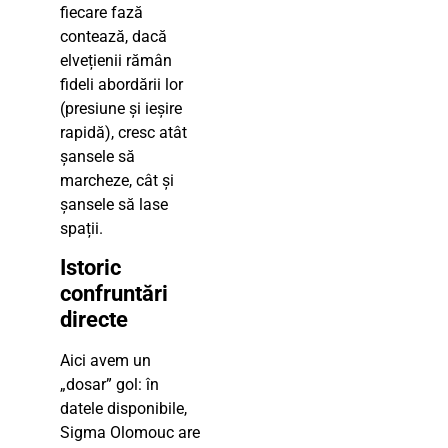
fiecare fază
contează, dacă
elvețienii rămân
fideli abordării lor
(presiune și ieșire
rapidă), cresc atât
șansele să
marcheze, cât și
șansele să lase
spații.
Istoric
confruntări
directe
Aici avem un
„dosar” gol: în
datele disponibile,
Sigma Olomouc are