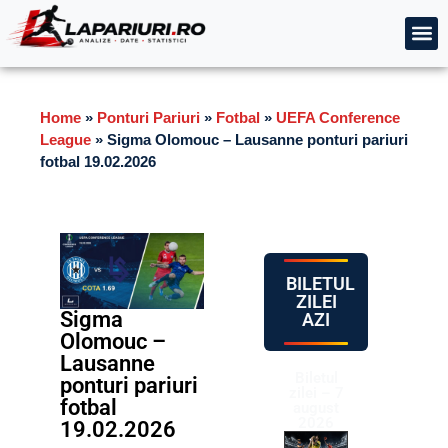
Home
»
Ponturi Pariuri
»
Fotbal
»
UEFA Conference
League
»
Sigma Olomouc – Lausanne ponturi pariuri
fotbal 19.02.2026
BILETUL
ZILEI
Sigma
AZI
Olomouc –
Lausanne
Biletul
ponturi pariuri
zilei – 7
fotbal
august
2026
19.02.2026