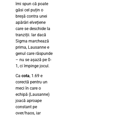
îmi spun că poate
găsi cel puțin o
breșă contra unei
apărări elvețiene
care se deschide la
tranziții. Iar dacă
Sigma marchează
prima, Lausanne e
genul care răspunde
– nu se așază pe 0-
1, ci împinge jocul.
Ca
cota
, 1.69 e
corectă pentru un
meci în care o
echipă (Lausanne)
joacă aproape
constant pe
over/haos, iar