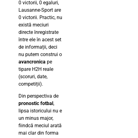
0 victorii, 0 egaluri,
Lausanne-Sport are
0 victorii. Practic, nu
există meciuri
directe înregistrate
între ele în acest set
de informații, deci
nu putem construi o
avancronica
pe
tipare H2H reale
(scoruri, date,
competiții).
Din perspectiva de
pronostic fotbal
,
lipsa istoricului nu e
un minus major,
fiindcă meciul arată
mai clar din forma