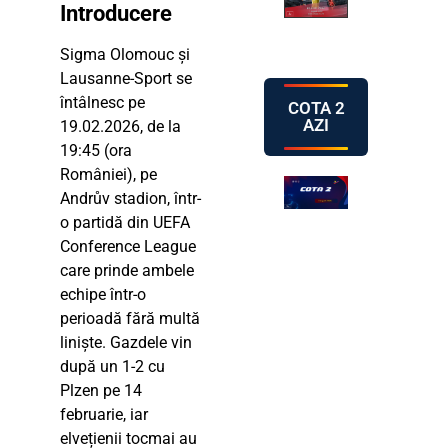
Introducere
Sigma Olomouc și
Lausanne-Sport se
întâlnesc pe
COTA 2
AZI
19.02.2026, de la
19:45 (ora
României), pe
Andrův stadion, într-
o partidă din UEFA
Conference League
care prinde ambele
echipe într-o
perioadă fără multă
liniște. Gazdele vin
după un 1-2 cu
Plzen pe 14
februarie, iar
elvețienii tocmai au