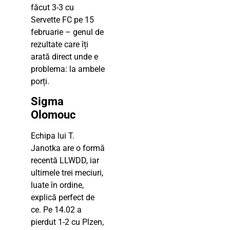
făcut 3-3 cu
Servette FC pe 15
februarie – genul de
rezultate care îți
arată direct unde e
problema: la ambele
porți.
Sigma
Olomouc
Echipa lui T.
Janotka are o formă
recentă LLWDD, iar
ultimele trei meciuri,
luate în ordine,
explică perfect de
ce. Pe 14.02 a
pierdut 1-2 cu Plzen,