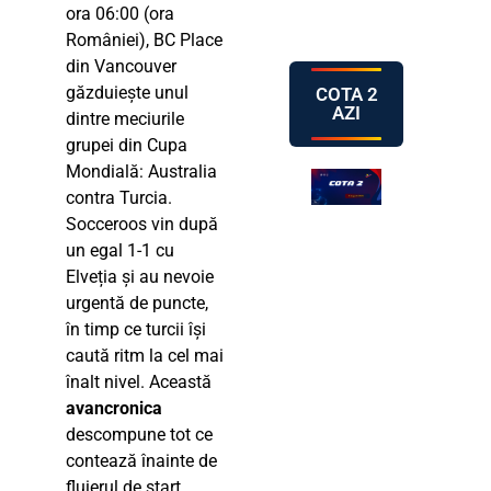
ora 06:00 (ora
României), BC Place
din Vancouver
găzduiește unul
COTA 2
AZI
dintre meciurile
grupei din Cupa
Mondială: Australia
contra Turcia.
Socceroos vin după
un egal 1-1 cu
Elveția și au nevoie
urgentă de puncte,
în timp ce turcii își
caută ritm la cel mai
înalt nivel. Această
avancronica
descompune tot ce
contează înainte de
fluierul de start.