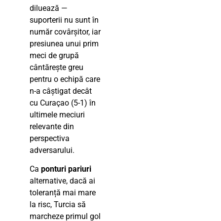
diluează —
suporterii nu sunt în
număr covârșitor, iar
presiunea unui prim
meci de grupă
cântărește greu
pentru o echipă care
n-a câștigat decât
cu Curaçao (5-1) în
ultimele meciuri
relevante din
perspectiva
adversarului.
Ca
ponturi pariuri
alternative, dacă ai
toleranță mai mare
la risc, Turcia să
marcheze primul gol