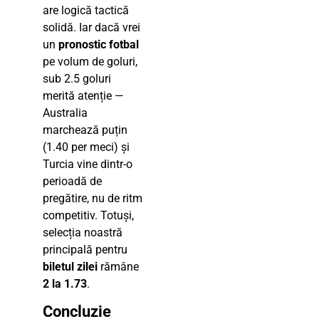
are logică tactică
solidă. Iar dacă vrei
un
pronostic fotbal
pe volum de goluri,
sub 2.5 goluri
merită atenție —
Australia
marchează puțin
(1.40 per meci) și
Turcia vine dintr-o
perioadă de
pregătire, nu de ritm
competitiv. Totuși,
selecția noastră
principală pentru
biletul zilei
rămâne
2 la 1.73
.
Concluzie