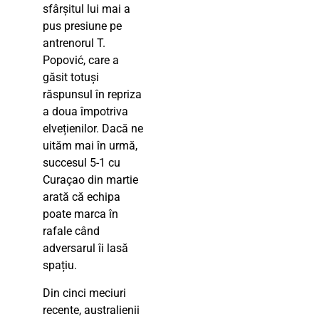
sfârșitul lui mai a
pus presiune pe
antrenorul T.
Popović, care a
găsit totuși
răspunsul în repriza
a doua împotriva
elvețienilor. Dacă ne
uităm mai în urmă,
succesul 5-1 cu
Curaçao din martie
arată că echipa
poate marca în
rafale când
adversarul îi lasă
spațiu.
Din cinci meciuri
recente, australienii