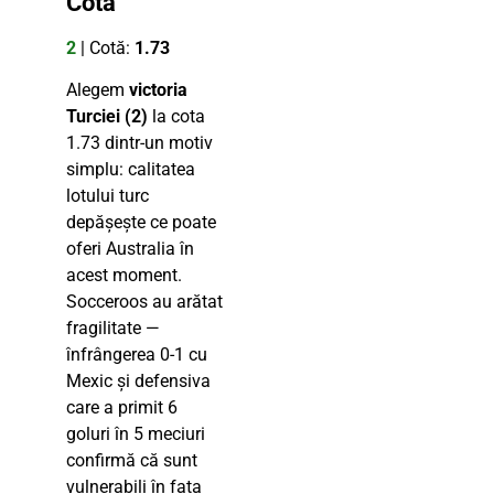
Cotă
2
| Cotă:
1.73
Alegem
victoria
Turciei (2)
la cota
1.73 dintr-un motiv
simplu: calitatea
lotului turc
depășește ce poate
oferi Australia în
acest moment.
Socceroos au arătat
fragilitate —
înfrângerea 0-1 cu
Mexic și defensiva
care a primit 6
goluri în 5 meciuri
confirmă că sunt
vulnerabili în fața