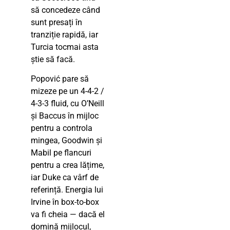
să concedeze când
sunt presați în
tranziție rapidă, iar
Turcia tocmai asta
știe să facă.
Popović pare să
mizeze pe un 4-4-2 /
4-3-3 fluid, cu O’Neill
și Baccus în mijloc
pentru a controla
mingea, Goodwin și
Mabil pe flancuri
pentru a crea lățime,
iar Duke ca vârf de
referință. Energia lui
Irvine în box-to-box
va fi cheia — dacă el
domină mijlocul,