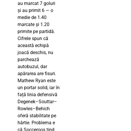
au marcat 7 goluri
și au primit 6 — o
medie de 1.40
marcate și 1.20
primite pe partidă.
Cifrele spun că
această echipă
joacă deschis, nu
parchează
autobuzul, dar
apărarea are fisuri.
Mathew Ryan este
un portar solid, iar în
față linia defensivă
Degenek–Souttar–
Rowles–Behich
oferă stabilitate pe
hârtie. Problema e
că Socceroos tind