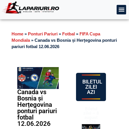
Home
»
Ponturi Pariuri
»
Fotbal
»
FIFA Cupa
Mondiala
»
Canada vs Bosnia și Herțegovina ponturi
pariuri fotbal 12.06.2026
BILETUL
ZILEI
Canada vs
AZI
Bosnia și
Herțegovina
Biletul
ponturi pariuri
zilei – 8
fotbal
august
2026
12.06.2026