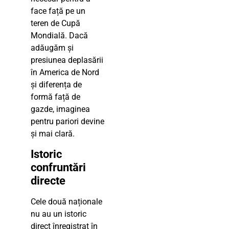
face față pe un
teren de Cupă
Mondială. Dacă
adăugăm și
presiunea deplasării
în America de Nord
și diferența de
formă față de
gazde, imaginea
pentru pariori devine
și mai clară.
Istoric
confruntări
directe
Cele două naționale
nu au un istoric
direct înregistrat în