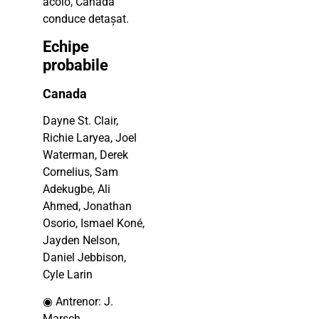
acolo, Canada
conduce detașat.
Echipe
probabile
Canada
Dayne St. Clair,
Richie Laryea, Joel
Waterman, Derek
Cornelius, Sam
Adekugbe, Ali
Ahmed, Jonathan
Osorio, Ismael Koné,
Jayden Nelson,
Daniel Jebbison,
Cyle Larin
◉ Antrenor: J.
Marsch