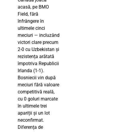
acasă, pe BMO
Field, fără
înfrângere în
ultimele cinci
meciuri — incluzând
victori clare precum
2-0 cu Uzbekistan și
rezistența arătată
împotriva Republicii
Irlanda (1-1).
Bosniecii vin după
meciuri fără valoare
competitivă reală,
cu 0 goluri marcate
în ultimele trei
apariții și un lot
neconfirmat.
Diferența de