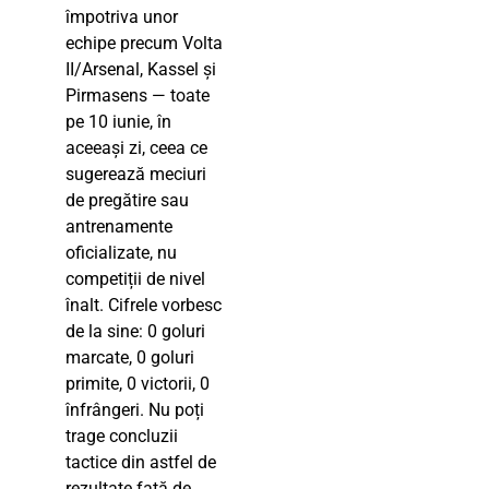
împotriva unor
echipe precum Volta
II/Arsenal, Kassel și
Pirmasens — toate
pe 10 iunie, în
aceeași zi, ceea ce
sugerează meciuri
de pregătire sau
antrenamente
oficializate, nu
competiții de nivel
înalt. Cifrele vorbesc
de la sine: 0 goluri
marcate, 0 goluri
primite, 0 victorii, 0
înfrângeri. Nu poți
trage concluzii
tactice din astfel de
rezultate față de