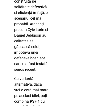
construită pe
soliditate defensivă
și eficiență în față, e
scenariul cel mai
probabil. Atacanți
precum Cyle Larin și
Daniel Jebbison au
calitatea să
găsească soluții
împotriva unei
defensve bosniece
care n-a fost testată
serios recent.
Ca variantă
alternativă, dacă
vrei o cotă mai mare
pe același bilet, poți
combina
PSF 1
cu