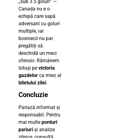
„sub 3.5 goluri” —
Canada nu e o
echipă care sapă
adversarii cu goluri
multiple, iar
bosniecii nu par
pregătiți să
deschidă un meci
ofensiv. Rămânem
totuși pe
victoria
gazdelor
ca miez al
biletului zilei
.
Concluzie
Pariază informat și
responsabil. Pentru
mai multe
ponturi
pariuri
și analize
zilnice, consultă