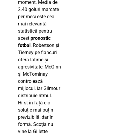
moment. Media de
2.40 goluri marcate
per meci este cea
mai relevantă
statistică pentru
acest
pronostic
fotbal
. Robertson și
Tierney pe flancuri
oferă lățime și
agresivitate, McGinn
și McTominay
controlează
mijlocul, iar Gilmour
distribuie ritmul.
Hirst în față e o
soluție mai puțin
previzibilă, dar în
formă. Scoția nu
vine la Gillette