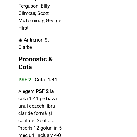
Ferguson, Billy
Gilmour, Scott
McTominay, George
Hirst
◉ Antrenor: S.
Clarke
Pronostic &
Cotă
PSF 2
| Cotă:
1.41
Alegem
PSF 2
la
cota 1.41 pe baza
unui dezechilibru
clar de formă și
calitate. Scoția a
înscris 12 goluri în 5
meciuri, inclusiv 4-0