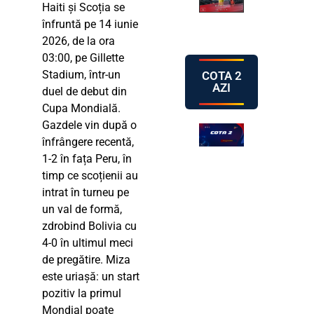
Haiti și Scoția se
înfruntă pe 14 iunie
2026, de la ora
03:00, pe Gillette
Stadium, într-un
COTA 2
AZI
duel de debut din
Cupa Mondială.
Gazdele vin după o
înfrângere recentă,
1-2 în fața Peru, în
timp ce scoțienii au
intrat în turneu pe
un val de formă,
zdrobind Bolivia cu
4-0 în ultimul meci
de pregătire. Miza
este uriașă: un start
pozitiv la primul
Mondial poate