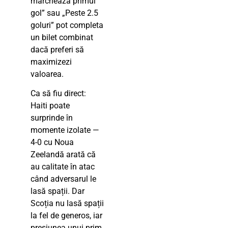
marchează primul
gol” sau „Peste 2.5
goluri” pot completa
un bilet combinat
dacă preferi să
maximizezi
valoarea.
Ca să fiu direct:
Haiti poate
surprinde în
momente izolate —
4-0 cu Noua
Zeelandă arată că
au calitate în atac
când adversarul le
lasă spații. Dar
Scoția nu lasă spații
la fel de generos, iar
presiunea unui prim