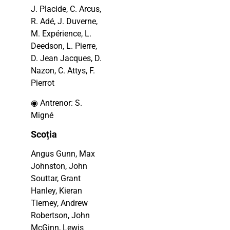
J. Placide, C. Arcus,
R. Adé, J. Duverne,
M. Expérience, L.
Deedson, L. Pierre,
D. Jean Jacques, D.
Nazon, C. Attys, F.
Pierrot
◉ Antrenor: S.
Migné
Scoția
Angus Gunn, Max
Johnston, John
Souttar, Grant
Hanley, Kieran
Tierney, Andrew
Robertson, John
McGinn, Lewis