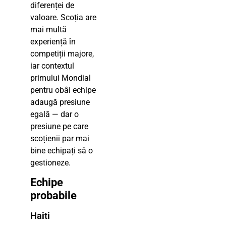
diferenței de
valoare. Scoția are
mai multă
experiență în
competiții majore,
iar contextul
primului Mondial
pentru obâi echipe
adaugă presiune
egală — dar o
presiune pe care
scoțienii par mai
bine echipați să o
gestioneze.
Echipe
probabile
Haiti