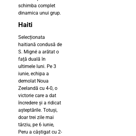
schimba complet
dinamica unui grup.
Haiti
Selecționata
haitiană condusă de
S. Migné a arătat o
față duală în
ultimele luni. Pe 3
iunie, echipa a
demolat Noua
Zeelandă cu 4-0, o
victorie care a dat
încredere și a ridicat
așteptările. Totuși,
doar trei zile mai
târziu, pe 6 iunie,
Peru a câștigat cu 2-