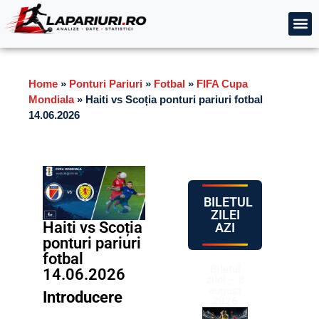
Home
»
Ponturi Pariuri
»
Fotbal
»
FIFA Cupa
Mondiala
»
Haiti vs Scoția ponturi pariuri fotbal
14.06.2026
BILETUL
ZILEI
Haiti vs Scoția
AZI
ponturi pariuri
fotbal
Biletul
14.06.2026
zilei – 8
august
Introducere
2026