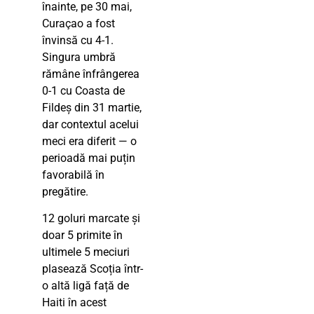
înainte, pe 30 mai,
Curaçao a fost
învinsă cu 4-1.
Singura umbră
rămâne înfrângerea
0-1 cu Coasta de
Fildeș din 31 martie,
dar contextul acelui
meci era diferit — o
perioadă mai puțin
favorabilă în
pregătire.
12 goluri marcate și
doar 5 primite în
ultimele 5 meciuri
plasează Scoția într-
o altă ligă față de
Haiti în acest