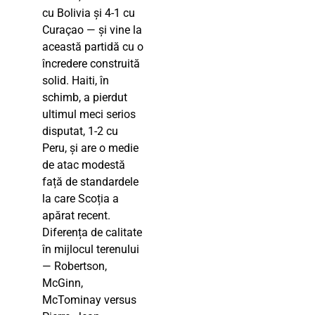
cu Bolivia și 4-1 cu
Curaçao — și vine la
această partidă cu o
încredere construită
solid. Haiti, în
schimb, a pierdut
ultimul meci serios
disputat, 1-2 cu
Peru, și are o medie
de atac modestă
față de standardele
la care Scoția a
apărat recent.
Diferența de calitate
în mijlocul terenului
— Robertson,
McGinn,
McTominay versus