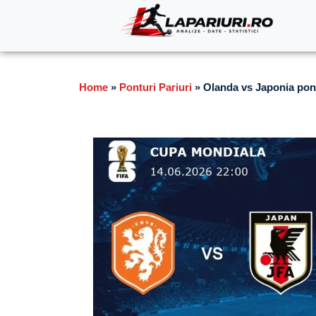
Home
»
Ponturi Pariuri
»
Olanda vs Japonia pontu