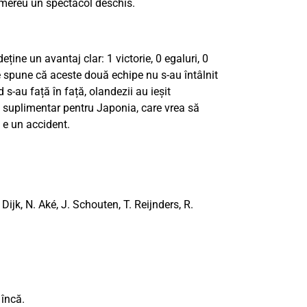
 mereu un spectacol deschis.
eține un avantaj clar: 1 victorie, 0 egaluri, 0
 ne spune că aceste două echipe nu s-au întâlnit
 s-au față în față, olandezii au ieșit
e suplimentar pentru Japonia, care vrea să
 e un accident.
Dijk, N. Aké, J. Schouten, T. Reijnders, R.
 încă.