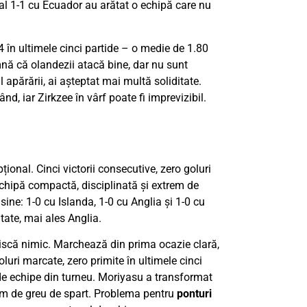
gal 1-1 cu Ecuador au arătat o echipă care nu
 4 în ultimele cinci partide – o medie de 1.80
mnă că olandezii atacă bine, dar nu sunt
 apărării, ai așteptat mai multă soliditate.
d, iar Zirkzee în vârf poate fi imprevizibil.
onal. Cinci victorii consecutive, zero goluri
echipă compactă, disciplinată și extrem de
 sine: 1-0 cu Islanda, 1-0 cu Anglia și 1-0 cu
tate, mai ales Anglia.
riscă nimic. Marchează din prima ocazie clară,
luri marcate, zero primite în ultimele cinci
lide echipe din turneu. Moriyasu a transformat
em de greu de spart. Problema pentru
ponturi