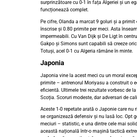
surprinzătoare cu 0-1 în fața Algeriei și un e
funcționează complet.
Pe cifre, Olanda a marcat 9 goluri și a primit
înscrise și 0.80 primite per meci. Asta însea
impermeabili. Cu Van Dijk și De Ligt în centrul
Gakpo și Simons sunt capabili să creeze oricân
Totuși, acel 0-1 cu Algeria rămâne în minte.
Japonia
Japonia vine la acest meci cu un moral excepți
primite – antrenorul Moriyasu a construit o 
eficientă. Ultimele trei rezultate vorbesc de la
Scoția. Scoruri modeste, dar adversari de cali
Aceste 1-0 repetate arată o Japonie care nu 
se organizează defensiv și nu lasă loc. Opt go
meciuri – statistic, e una dintre cele mai so
această națională într-o mașină tactică extr