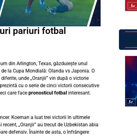
ri pariuri fotbal
ium din Arlington, Texas, găzduiește unul
or de la Cupa Mondială: Olanda vs Japonia. O
 diferite, unde „Oranjii” vin după o victorie
prezintă cu o serie de cinci victorii consecutive
meci care face
pronosticul fotbal
interesant.
cer. Koeman a luat trei victorii în ultimele
i recent, „Oranjii” au trecut de Uzbekistan abia
bare defensiv. Înainte de asta, o înfrângere