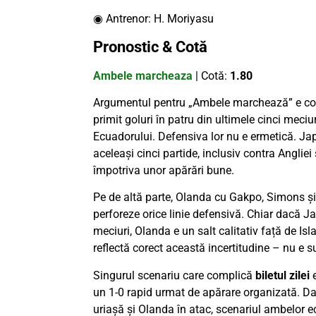
◉ Antrenor: H. Moriyasu
Pronostic & Cotă
Ambele marcheaza
| Cotă:
1.80
Argumentul pentru „Ambele marchează” e cons
primit goluri în patru din ultimele cinci meciu
Ecuadorului. Defensiva lor nu e ermetică. Jap
aceleași cinci partide, inclusiv contra Angliei 
împotriva unor apărări bune.
Pe de altă parte, Olanda cu Gakpo, Simons și 
perforeze orice linie defensivă. Chiar dacă Ja
meciuri, Olanda e un salt calitativ față de I
reflectă corect această incertitudine – nu e 
Singurul scenariu care complică
biletul zilei
e
un 1-0 rapid urmat de apărare organizată. D
uriașă și Olanda în atac, scenariul ambelor 