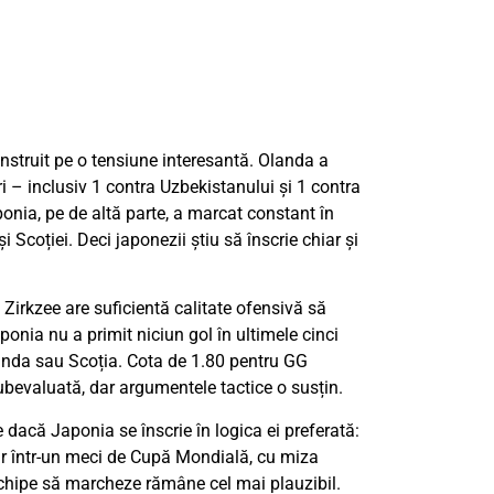
truit pe o tensiune interesantă. Olanda a
ri – inclusiv 1 contra Uzbekistanului și 1 contra
onia, pe de altă parte, a marcat constant în
și Scoției. Deci japonezii știu să înscrie chiar și
Zirkzee are suficientă calitate ofensivă să
ponia nu a primit niciun gol în ultimele cinci
slanda sau Scoția. Cota de 1.80 pentru GG
subevaluată, dar argumentele tactice o susțin.
 dacă Japonia se înscrie în logica ei preferată:
ar într-un meci de Cupă Mondială, cu miza
echipe să marcheze rămâne cel mai plauzibil.