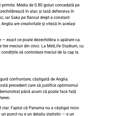
 4 primite. Media de 0.80 goluri concedată pe
zechilibrează în atac și lasă defensiva în
oc, iar Saka pe flancul drept e constant
Anglia are creativitate și viteză în același
de — exact ce poate dezechilibra o apărare ca
e trei meciuri din cinci. La MetLife Stadium, cu
e condițiile să controleze meciul de la cap la
singură confruntare, câștigată de Anglia.
istă precedent care să justifice optimismul
a demonstrat până acum că poate face față
 teren.
at clar. Faptul că Panama nu a câștigat nicio
 un punct nu e un detaliu statistic — e un