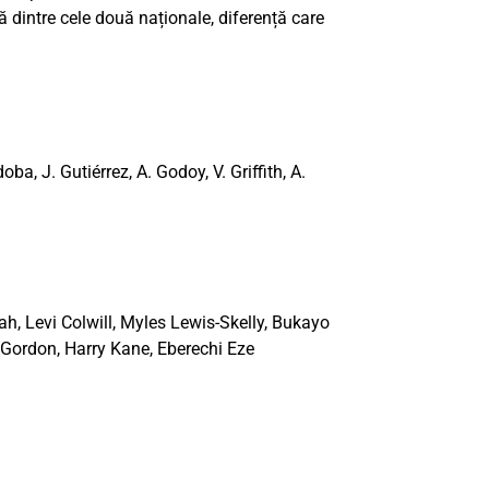
lă dintre cele două naționale, diferență care
a, J. Gutiérrez, A. Godoy, V. Griffith, A.
h, Levi Colwill, Myles Lewis-Skelly, Bukayo
 Gordon, Harry Kane, Eberechi Eze