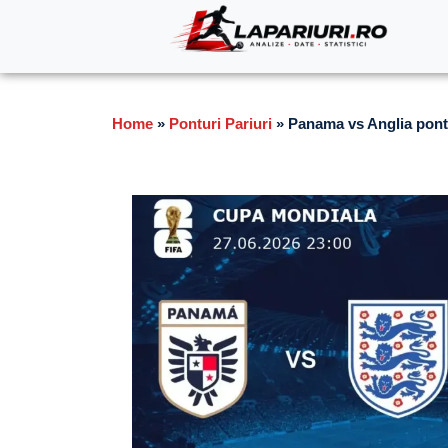
Home
»
Ponturi Pariuri
»
Panama vs Anglia pontu