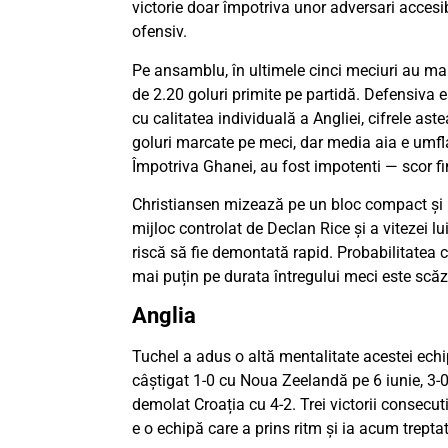
victorie doar împotriva unor adversari accesibi
ofensiv.
Pe ansamblu, în ultimele cinci meciuri au mar
de 2.20 goluri primite pe partidă. Defensiva e
cu calitatea individuală a Angliei, cifrele ast
goluri marcate pe meci, dar media aia e umfl
Împotriva Ghanei, au fost impotenti — scor fin
Christiansen mizează pe un bloc compact și p
mijloc controlat de Declan Rice și a vitezei
riscă să fie demontată rapid. Probabilitatea
mai puțin pe durata întregului meci este scăz
Anglia
Tuchel a adus o altă mentalitate acestei echip
câștigat 1-0 cu Noua Zeelandă pe 6 iunie, 3-0 
demolat Croația cu 4-2. Trei victorii consecut
e o echipă care a prins ritm și ia acum treptat