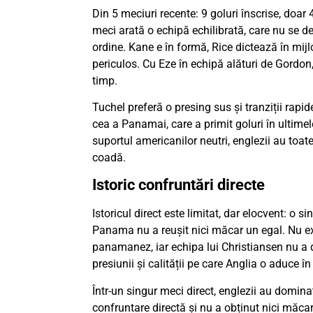
Din 5 meciuri recente: 9 goluri înscrise, doar
meci arată o echipă echilibrată, care nu se de
ordine. Kane e în formă, Rice dictează în mijl
periculos. Cu Eze în echipă alături de Gordon, 
timp.
Tuchel preferă o presing sus și tranziții rapi
cea a Panamai, care a primit goluri în ultimel
suportul americanilor neutri, englezii au toat
coadă.
Istoric confruntări directe
Istoricul direct este limitat, dar elocvent: o 
Panama nu a reușit nici măcar un egal. Nu ex
panamanez, iar echipa lui Christiansen nu 
presiunii și calității pe care Anglia o aduce în
Într-un singur meci direct, englezii au domin
confruntare directă și nu a obținut nici măcar