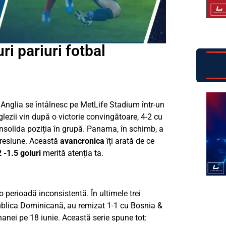
i pariuri fotbal
 Anglia se întâlnesc pe MetLife Stadium într-un
ezii vin după o victorie convingătoare, 4-2 cu
onsolida poziția în grupă. Panama, în schimb, a
presiune. Această
avancronica
îți arată de ce
 -1.5 goluri
merită atenția ta.
perioadă inconsistentă. În ultimele trei
ublica Dominicană, au remizat 1-1 cu Bosnia &
hanei pe 18 iunie. Această serie spune tot: