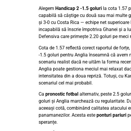
Alegem
Handicap 2 -1.5 goluri
la cota 1.57 p
capabilă să câștige cu două sau mai multe go
și 3-0 cu Costa Rica — echipe net superioar
incapabilă să înscrie împotriva Ghanei și a lua
Defensiva care primește 2.20 goluri pe meci n
Cota de 1.57 reflectă corect raportul de forțe
-1.5 goluri pentru Anglia înseamnă că avem n
scenariu realist dacă ne uităm la forma recen
Anglia poate gestiona meciul mai relaxat da
intensitatea din a doua repriză. Totuși, cu Kan
scenariul cel mai probabil.
Ca
pronostic fotbal
alternativ, peste 2.5 gol
goluri și Anglia marchează cu regularitate. D
aceeași cotă, combinând calitatea atacului en
panamanezilor. Acesta este
ponturi pariuri
pe
speranțe.