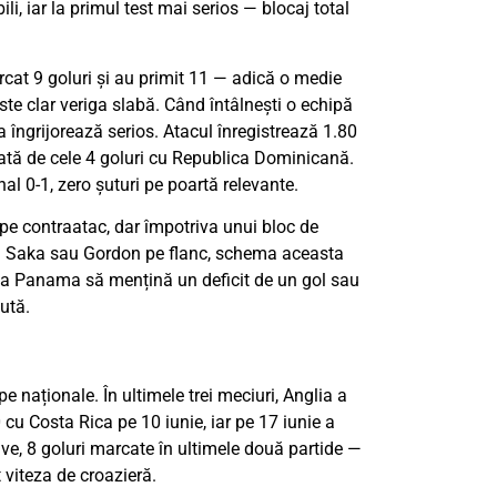
li, iar la primul test mai serios — blocaj total
cat 9 goluri și au primit 11 — adică o medie
ste clar veriga slabă. Când întâlnești o echipă
ea îngrijorează serios. Atacul înregistrează 1.80
ată de cele 4 goluri cu Republica Dominicană.
al 0-1, zero șuturi pe poartă relevante.
e contraatac, dar împotriva unui bloc de
 lui Saka sau Gordon pe flanc, schema aceasta
 ca Panama să mențină un deficit de un gol sau
ută.
e naționale. În ultimele trei meciuri, Anglia a
cu Costa Rica pe 10 iunie, iar pe 17 iunie a
ive, 8 goluri marcate în ultimele două partide —
 viteza de croazieră.