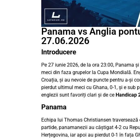
Panama vs Anglia pontur
27.06.2026
Introducere
Pe 27 iunie 2026, de la ora 23:00, Panama și
meci din faza grupelor la Cupa Mondială. Engl
Croația, și au nevoie de puncte pentru a-și c
pierdut ultimul meci cu Ghana, 0-1, și e sub 
englezii sunt favoriți clari și de ce
Handicap 2
Panama
Echipa lui Thomas Christiansen traversează o 
partide, panamanezii au câștigat 4-2 cu Rep
Herțegovina, iar apoi au pierdut 0-1 în fața G