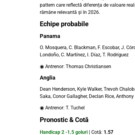
pattern care reflectă diferența de valoare rea
rămâne relevantă și în 2026.
Echipe probabile
Panama
O. Mosquera, C. Blackman, F. Escobar, J. Córdob
Londoño, C. Martínez, I. Díaz, T. Rodríguez
◉ Antrenor: Thomas Christiansen
Anglia
Dean Henderson, Kyle Walker, Trevoh Chaloba
Saka, Conor Gallagher, Declan Rice, Anthony
◉ Antrenor: T. Tuchel
Pronostic & Cotă
Handicap 2 -1.5 goluri
| Cotă:
1.57