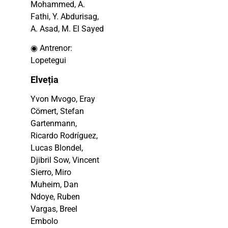
Mohammed, A.
Fathi, Y. Abdurisag,
A. Asad, M. El Sayed
◉ Antrenor:
Lopetegui
Elveția
Yvon Mvogo, Eray
Cömert, Stefan
Gartenmann,
Ricardo Rodríguez,
Lucas Blondel,
Djibril Sow, Vincent
Sierro, Miro
Muheim, Dan
Ndoye, Ruben
Vargas, Breel
Embolo