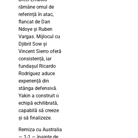
rămâne omul de
referință în atac,
flancat de Dan
Ndoye și Ruben
Vargas. Mijlocul cu
Djibril Sow și
Vincent Sierro oferă
consistență, iar
fundașul Ricardo
Rodríguez aduce
experiență din
stânga defensivă.
Yakin a construit o
echipă echilibrată,
capabilă să creeze
și să finalizeze.
Remiza cu Australia
— 1-1 — înainte de