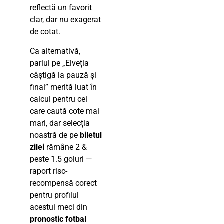
reflectă un favorit
clar, dar nu exagerat
de cotat.
Ca alternativă,
pariul pe „Elveția
câștigă la pauză și
final” merită luat în
calcul pentru cei
care caută cote mai
mari, dar selecția
noastră de pe
biletul
zilei
rămâne 2 &
peste 1.5 goluri —
raport risc-
recompensă corect
pentru profilul
acestui meci din
pronostic fotbal