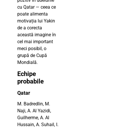
pozitiv în duelurile
cu Qatar — ceea ce
poate alimenta
motivația lui Yakin
de a corecta
această imagine în
cel mai important
meci posibil, o
grupă de Cupă
Mondială.
Echipe
probabile
Qatar
M. Badredlin, M.
Naji, A. Al Yazidi,
Guilherme, A. Al
Hussain, A. Suhail, I.