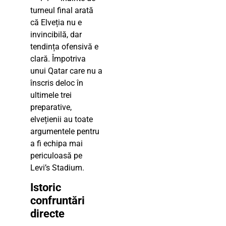
turneul final arată
că Elveția nu e
invincibilă, dar
tendința ofensivă e
clară. Împotriva
unui Qatar care nu a
înscris deloc în
ultimele trei
preparative,
elvețienii au toate
argumentele pentru
a fi echipa mai
periculoasă pe
Levi’s Stadium.
Istoric
confruntări
directe