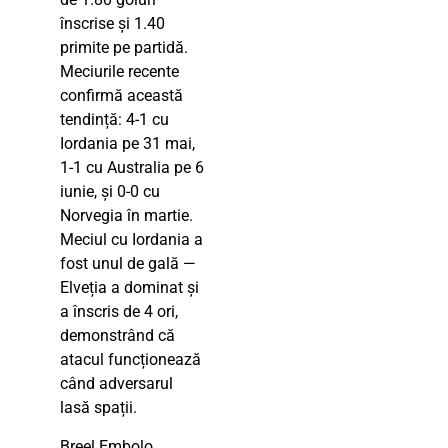
înscrise și 1.40
primite pe partidă.
Meciurile recente
confirmă această
tendință: 4-1 cu
Iordania pe 31 mai,
1-1 cu Australia pe 6
iunie, și 0-0 cu
Norvegia în martie.
Meciul cu Iordania a
fost unul de gală —
Elveția a dominat și
a înscris de 4 ori,
demonstrând că
atacul funcționează
când adversarul
lasă spații.
Breel Embolo