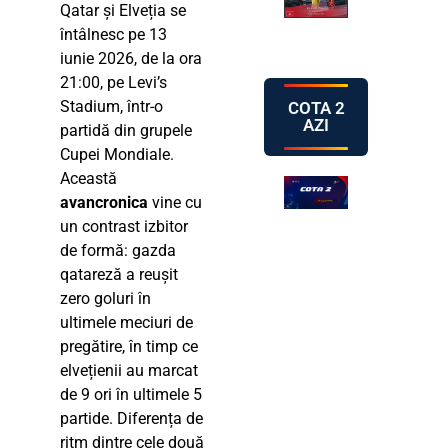
Qatar și Elveția se
întâlnesc pe 13
iunie 2026, de la ora
21:00, pe Levi’s
Stadium, într-o
COTA 2
AZI
partidă din grupele
Cupei Mondiale.
Această
avancronica
vine cu
un contrast izbitor
de formă: gazda
qatareză a reușit
zero goluri în
ultimele meciuri de
pregătire, în timp ce
elvețienii au marcat
de 9 ori în ultimele 5
partide. Diferența de
ritm dintre cele două