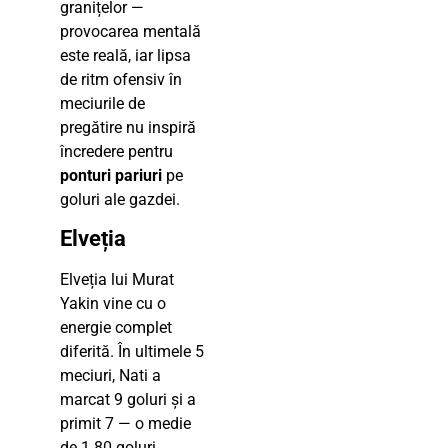
granițelor —
provocarea mentală
este reală, iar lipsa
de ritm ofensiv în
meciurile de
pregătire nu inspiră
încredere pentru
ponturi pariuri
pe
goluri ale gazdei.
Elveția
Elveția lui Murat
Yakin vine cu o
energie complet
diferită. În ultimele 5
meciuri, Nati a
marcat 9 goluri și a
primit 7 — o medie
de 1.80 goluri