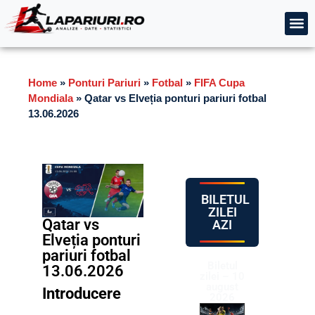
Home
»
Ponturi Pariuri
»
Fotbal
»
FIFA Cupa
Mondiala
»
Qatar vs Elveția ponturi pariuri fotbal
13.06.2026
BILETUL
ZILEI
Qatar vs
AZI
Elveția ponturi
pariuri fotbal
Biletul
13.06.2026
zilei – 10
august
Introducere
2026