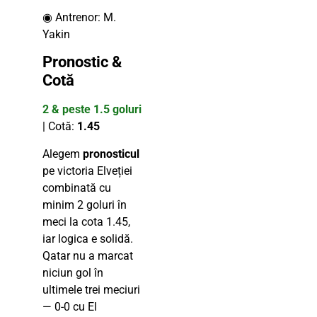
◉ Antrenor: M.
Yakin
Pronostic &
Cotă
2 & peste 1.5 goluri
| Cotă:
1.45
Alegem
pronosticul
pe victoria Elveției
combinată cu
minim 2 goluri în
meci la cota 1.45,
iar logica e solidă.
Qatar nu a marcat
niciun gol în
ultimele trei meciuri
— 0-0 cu El