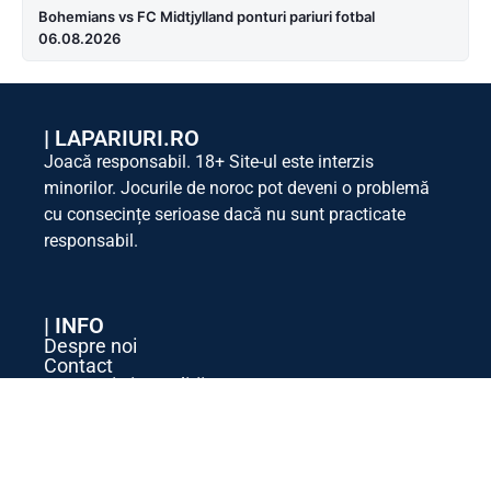
Bohemians vs FC Midtjylland ponturi pariuri fotbal
06.08.2026
|
LAPARIURI.RO
Joacă responsabil. 18+ Site-ul este interzis
minorilor. Jocurile de noroc pot deveni o problemă
cu consecințe serioase dacă nu sunt practicate
responsabil.
| INFO
Despre noi
Contact
Termeni și Condiții
Politica Cookie
Politica de Confidențialitate
| SOCIAL MEDIA