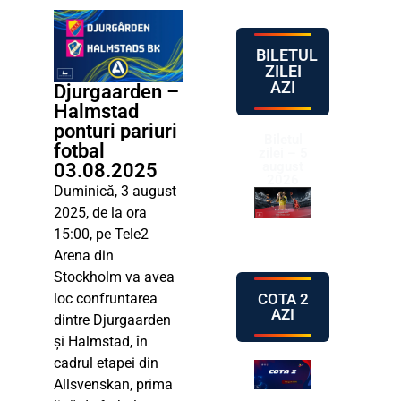
BILETUL
ZILEI
AZI
Djurgaarden –
Halmstad
ponturi pariuri
Biletul
fotbal
zilei – 5
august
03.08.2025
2026
Duminică, 3 august
2025, de la ora
15:00, pe Tele2
Arena din
Stockholm va avea
COTA 2
loc confruntarea
AZI
dintre Djurgaarden
și Halmstad, în
cadrul etapei din
Allsvenskan, prima