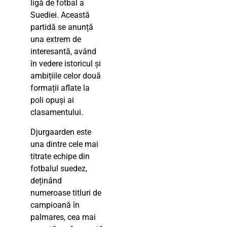
ligă de fotbal a
Suediei. Această
partidă se anunță
una extrem de
interesantă, având
în vedere istoricul și
ambițiile celor două
formații aflate la
poli opuși ai
clasamentului.
Djurgaarden este
una dintre cele mai
titrate echipe din
fotbalul suedez,
deținând
numeroase titluri de
campioană în
palmares, cea mai