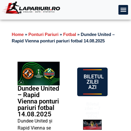
Home
»
Ponturi Pariuri
»
Fotbal
»
Dundee United –
Rapid Vienna ponturi pariuri fotbal 14.08.2025
BILETUL
ZILEI
AZI
Dundee United
– Rapid
Vienna ponturi
Biletul
pariuri fotbal
zilei – 7
august
14.08.2025
2026
Dundee United și
Rapid Vienna se