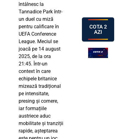
întâlnesc la
Tannadice Park într-
un duel cu miză
COTA 2
pentru calificare în
AZI
UEFA Conference
League. Meciul se
joacă pe 14 august
2025, de la ora
21:45. Într-un
context în care
echipele britanice
mizează tradițional
pe intensitate,
presing și cornere,
iar formațiile
austriece aduc
mobilitate și tranziții
rapide, așteptarea
este pentru un joc