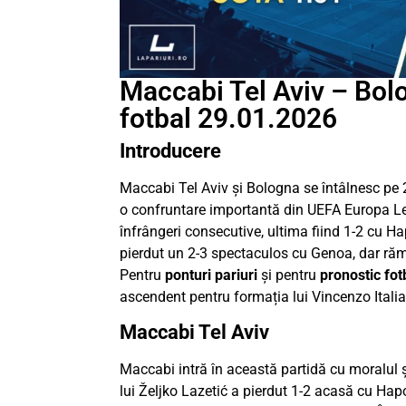
Maccabi Tel Aviv – Bolo
fotbal 29.01.2026
Introducere
Maccabi Tel Aviv și Bologna se întâlnesc pe 2
o confruntare importantă din UEFA Europa Lea
înfrângeri consecutive, ultima fiind 1-2 cu Hap
pierdut un 2-3 spectaculos cu Genoa, dar ră
Pentru
ponturi pariuri
și pentru
pronostic fot
ascendent pentru formația lui Vincenzo Itali
Maccabi Tel Aviv
Maccabi intră în această partidă cu moralul ș
lui Željko Lazetić a pierdut 1-2 acasă cu Hapo