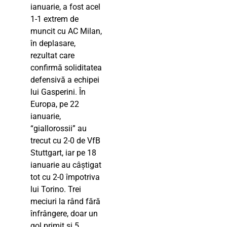
ianuarie, a fost acel
1-1 extrem de
muncit cu AC Milan,
în deplasare,
rezultat care
confirmă soliditatea
defensivă a echipei
lui Gasperini. În
Europa, pe 22
ianuarie,
“giallorossii” au
trecut cu 2-0 de VfB
Stuttgart, iar pe 18
ianuarie au câștigat
tot cu 2-0 împotriva
lui Torino. Trei
meciuri la rând fără
înfrângere, doar un
gol primit și 5