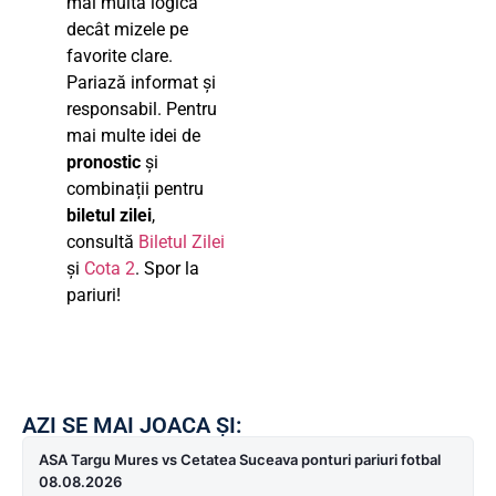
mai multă logică
decât mizele pe
favorite clare.
Pariază informat și
responsabil. Pentru
mai multe idei de
pronostic
și
combinații pentru
biletul zilei
,
consultă
Biletul Zilei
și
Cota 2
. Spor la
pariuri!
AZI SE MAI JOACA ȘI:
ASA Targu Mures vs Cetatea Suceava ponturi pariuri fotbal
08.08.2026