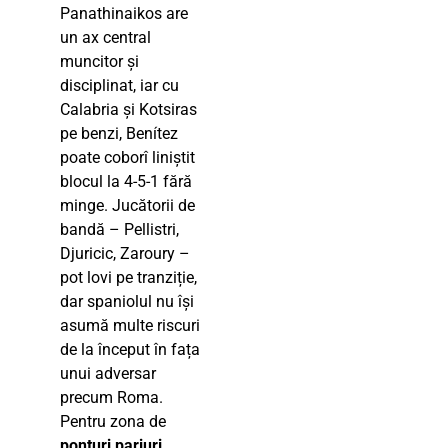
Panathinaikos are
un ax central
muncitor și
disciplinat, iar cu
Calabria și Kotsiras
pe benzi, Benítez
poate coborî liniștit
blocul la 4-5-1 fără
minge. Jucătorii de
bandă – Pellistri,
Djuricic, Zaroury –
pot lovi pe tranziție,
dar spaniolul nu își
asumă multe riscuri
de la început în fața
unui adversar
precum Roma.
Pentru zona de
ponturi pariuri
,