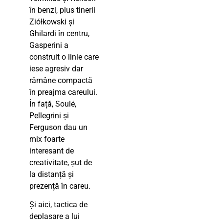
în benzi, plus tinerii
Ziółkowski și
Ghilardi în centru,
Gasperini a
construit o linie care
iese agresiv dar
rămâne compactă
în preajma careului.
În față, Soulé,
Pellegrini și
Ferguson dau un
mix foarte
interesant de
creativitate, șut de
la distanță și
prezență în careu.
Și aici, tactica de
deplasare a lui