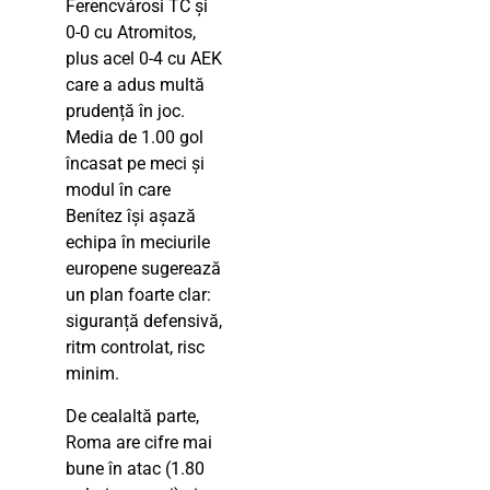
Ferencvárosi TC și
0-0 cu Atromitos,
plus acel 0-4 cu AEK
care a adus multă
prudență în joc.
Media de 1.00 gol
încasat pe meci și
modul în care
Benítez își așază
echipa în meciurile
europene sugerează
un plan foarte clar:
siguranță defensivă,
ritm controlat, risc
minim.
De cealaltă parte,
Roma are cifre mai
bune în atac (1.80