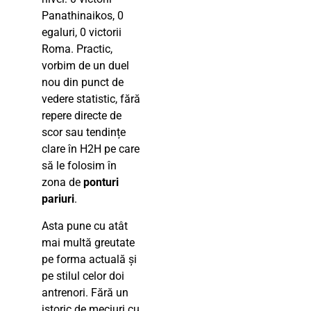
Panathinaikos, 0
egaluri, 0 victorii
Roma. Practic,
vorbim de un duel
nou din punct de
vedere statistic, fără
repere directe de
scor sau tendințe
clare în H2H pe care
să le folosim în
zona de
ponturi
pariuri
.
Asta pune cu atât
mai multă greutate
pe forma actuală și
pe stilul celor doi
antrenori. Fără un
istoric de meciuri cu