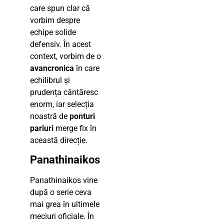
care spun clar că
vorbim despre
echipe solide
defensiv. În acest
context, vorbim de o
avancronica
în care
echilibrul și
prudența cântăresc
enorm, iar selecția
noastră de
ponturi
pariuri
merge fix în
această direcție.
Panathinaikos
Panathinaikos vine
după o serie ceva
mai grea în ultimele
meciuri oficiale. În