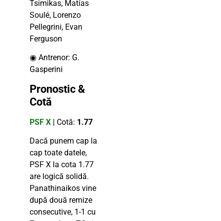
Tsimikas, Matías
Soulé, Lorenzo
Pellegrini, Evan
Ferguson
◉ Antrenor: G.
Gasperini
Pronostic &
Cotă
PSF X
| Cotă:
1.77
Dacă punem cap la
cap toate datele,
PSF X la cota 1.77
are logică solidă.
Panathinaikos vine
după două remize
consecutive, 1-1 cu