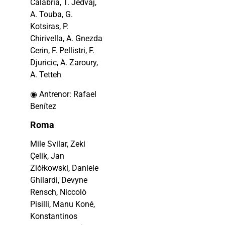
Calabria, T. Jedvaj,
A. Touba, G.
Kotsiras, P.
Chirivella, A. Gnezda
Cerin, F. Pellistri, F.
Djuricic, A. Zaroury,
A. Tetteh
◉ Antrenor: Rafael
Benítez
Roma
Mile Svilar, Zeki
Çelik, Jan
Ziółkowski, Daniele
Ghilardi, Devyne
Rensch, Niccolò
Pisilli, Manu Koné,
Konstantinos