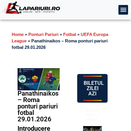
Home
»
Ponturi Pariuri
»
Fotbal
»
UEFA Europa
League
»
Panathinaikos – Roma ponturi pariuri
fotbal 29.01.2026
BILETUL
ZILEI
Panathinaikos
AZI
– Roma
ponturi pariuri
Biletul
fotbal
zilei – 7
29.01.2026
august
2026
Introducere