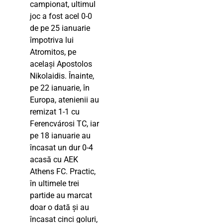
campionat, ultimul
joc a fost acel 0-0
de pe 25 ianuarie
împotriva lui
Atromitos, pe
același Apostolos
Nikolaidis. Înainte,
pe 22 ianuarie, în
Europa, atenienii au
remizat 1-1 cu
Ferencvárosi TC, iar
pe 18 ianuarie au
încasat un dur 0-4
acasă cu AEK
Athens FC. Practic,
în ultimele trei
partide au marcat
doar o dată și au
încasat cinci goluri,